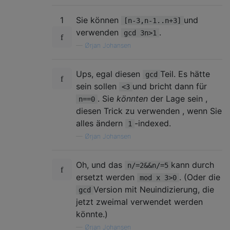
1
Sie können
und
[n-3,n-1..n+3]
verwenden
.
gcd 3n>1
—
Ørjan Johansen
Ups, egal diesen
Teil. Es hätte
gcd
sein sollen
und bricht dann für
<3
. Sie
könnten
der Lage sein ,
n==0
diesen Trick zu verwenden , wenn Sie
alles ändern
-indexed.
1
—
Ørjan Johansen
Oh, und das
kann durch
n/=2&&n/=5
ersetzt werden
. (Oder die
mod x 3>0
Version mit Neuindizierung, die
gcd
jetzt zweimal verwendet werden
könnte.)
—
Ørjan Johansen