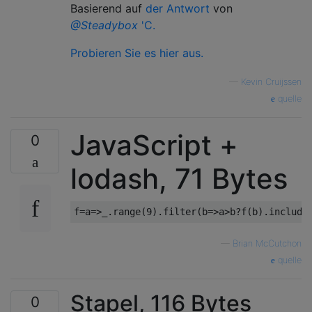
Basierend auf
der Antwort
von
@Steadybox
'C.
Probieren Sie es hier aus.
—
Kevin Cruijssen
quelle
JavaScript +
0
lodash, 71 Bytes
—
Brian McCutchon
quelle
Stapel, 116 Bytes
0