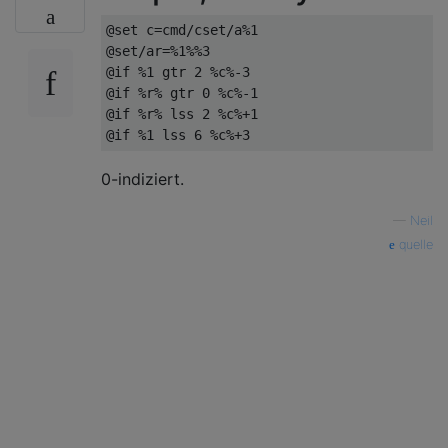
@set c=cmd/cset/a%1

@set/ar=%1%%3

@if %1 gtr 2 %c%-3

@if %r% gtr 0 %c%-1

@if %r% lss 2 %c%+1

0-indiziert.
—
Neil
quelle