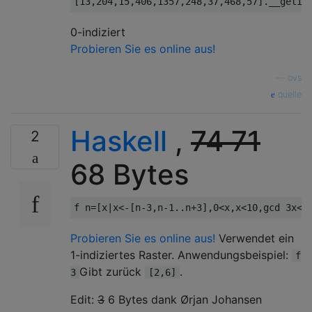
[
13
,
204
,
15
,
406
,
1357
,
248
,
37
,
468
,
57
].
__getit
0-indiziert
Probieren Sie es online aus!
—
ovs
quelle
Haskell
,
74 71
2
68 Bytes
f n
=[
x
|
x
<-[
n
-
3
,
n
-
1
..
n
+
3
],
0
<
x
,
x
<
10
,
gcd 
3
x
<
2
Probieren Sie es online aus!
Verwendet ein
1-indiziertes Raster. Anwendungsbeispiel:
f
Gibt zurück
.
3
[2,6]
Edit:
3
6 Bytes dank Ørjan Johansen