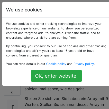
Programmierrätsel
Tags
We use cookies
Account
& Code Golf
We use cookies and other tracking technologies to improve your
Geben Sie den
browsing experience on our website, to show you personalized
content and targeted ads, to analyze our website traffic, and to
understand where our visitors are coming from.
Nachbarindex in
By continuing, you consent to our use of cookies and other tracking
einem 3x3-Raster
technologies and affirm you're at least 16 years old or have
consent from a parent or guardian.
zurück
You can read details in our
Cookie policy
and
Privacy policy
.
OK, enter website!
Okay, mein zweiter Versuch, Code Golf zu
11
spielen, mal sehen, wie das geht.
Stellen Sie sich vor, Sie haben ein Array mit 9
Werten. Stellen Sie sich nun dieses Array in