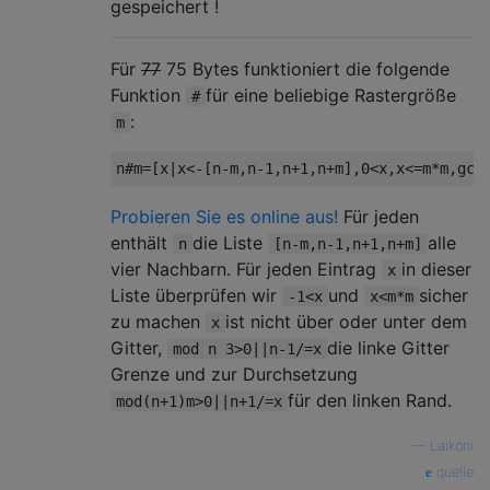
gespeichert !
Für
77
75 Bytes funktioniert die folgende
Funktion
für eine beliebige Rastergröße
#
:
m
n
#
m
=[
x
|
x
<-[
n
-
m
,
n
-
1
,
n
+
1
,
n
+
m
],
0
<
x
,
x
<=
m
*
m
,
gcd
Probieren Sie es online aus!
Für jeden
enthält
die Liste
alle
n
[n-m,n-1,n+1,n+m]
vier Nachbarn. Für jeden Eintrag
in dieser
x
Liste überprüfen wir
und
sicher
-1<x
x<m*m
zu machen
ist nicht über oder unter dem
x
Gitter,
die linke Gitter
mod n 3>0||n-1/=x
Grenze und zur Durchsetzung
für den linken Rand.
mod(n+1)m>0||n+1/=x
—
Laikoni
quelle