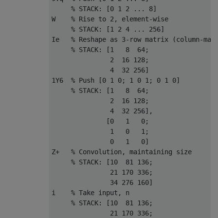
     % STACK: [0 1 2 ... 8]

W    % Rise to 2, element-wise

     % STACK: [1 2 4 ... 256]

Ie   % Reshape as 3-row matrix (column-majo
     % STACK: [1   8  64;

               2  16 128;

               4  32 256]

1Y6  % Push [0 1 0; 1 0 1; 0 1 0]

     % STACK: [1   8  64;

               2  16 128;

               4  32 256],

              [0   1   0;

               1   0   1;

               0   1   0]

Z+   % Convolution, maintaining size

     % STACK: [10  81 136;

               21 170 336;

               34 276 160]

i    % Take input, n

     % STACK: [10  81 136;

               21 170 336;
