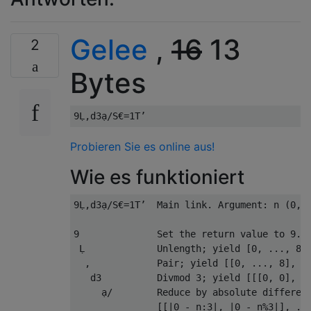
Gelee
,
16
13
2
Bytes
Probieren Sie es online aus!
Wie es funktioniert
9Ḷ,d3ạ/S€=1T’  Main link. Argument: n (0, .
9              Set the return value to 9.

 Ḷ             Unlength; yield [0, ..., 8].
  ,            Pair; yield [[0, ..., 8], n]
   d3          Divmod 3; yield [[[0, 0], ..
     ạ/        Reduce by absolute differenc
               [[|0 - n:3|, |0 - n%3|], ...