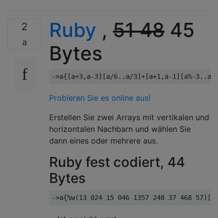
Ruby
,
51 48
45
2
Bytes
->
a
{[
a
+
3
,
a
-
3
][
a
/
6.
.
a
/
3
]+[
a
+
1
,
a
-
1
][
a
%-
3.
.
a
%
Probieren Sie es online aus!
Erstellen Sie zwei Arrays mit vertikalen und
horizontalen Nachbarn und wählen Sie
dann eines oder mehrere aus.
Ruby fest codiert, 44
Bytes
->
a
{%
w
(
13
024
15
046
1357
248
37
468
57
)[
a