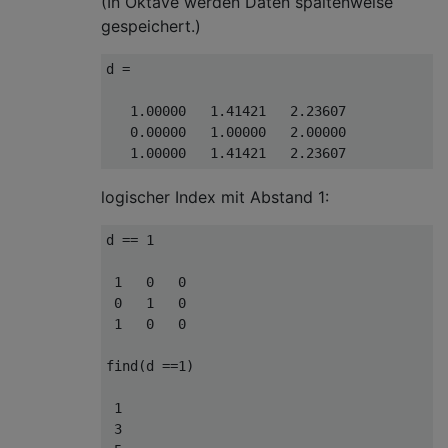
(In Oktave werden Daten spaltenweise
gespeichert.)
d
=
1.00000
1.41421
2.23607
0.00000
1.00000
2.00000
1.00000
1.41421
2.23607
logischer Index mit Abstand 1:
d
==
1
1
0
0
0
1
0
1
0
0
find
(
d
==
1
)
1
3