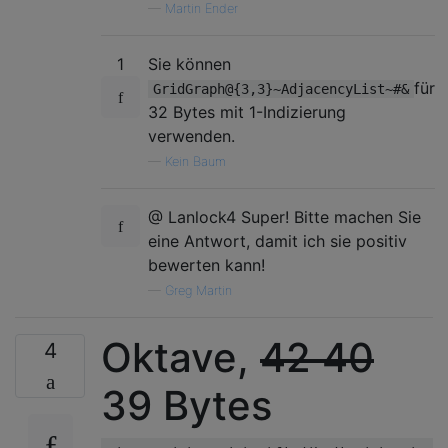
—
Martin Ender
1
Sie können
für
GridGraph@{3,3}~AdjacencyList~#&
32 Bytes mit 1-Indizierung
verwenden.
—
Kein Baum
@ Lanlock4 Super! Bitte machen Sie
eine Antwort, damit ich sie positiv
bewerten kann!
—
Greg Martin
Oktave,
42
40
4
39 Bytes