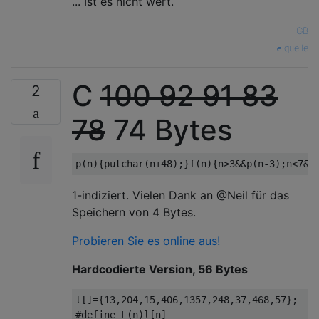
... Ist es nicht wert.
—
GB
quelle
C
100
92
91
83
2
78
74 Bytes
1-indiziert. Vielen Dank an @Neil für das
Speichern von 4 Bytes.
Probieren Sie es online aus!
Hardcodierte Version, 56 Bytes
l[]={13,204,15,406,1357,248,37,468,57};
