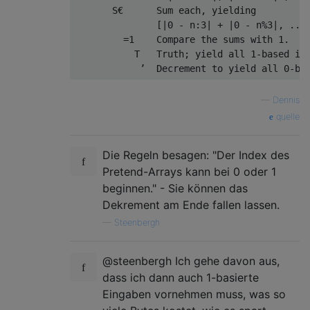
       S€      Sum each, yielding

               [|0 - n:3| + |0 - n%3|, ...,
         =1    Compare the sums with 1.

           T   Truth; yield all 1-based ind
—
Dennis
quelle
Die Regeln besagen: "Der Index des
Pretend-Arrays kann bei 0 oder 1
beginnen." - Sie können das
Dekrement am Ende fallen lassen.
—
Steenbergh
@steenbergh Ich gehe davon aus,
dass ich dann auch 1-basierte
Eingaben vornehmen muss, was so