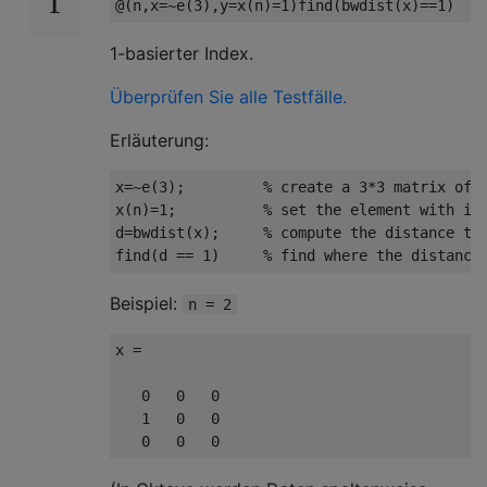
@
(
n
,
x
=~
e
(
3
)
,
y
=
x
(
n
)
=
1
)
find
(
bwdist
(
x
)
==
1
)
1-basierter Index.
Überprüfen Sie alle Testfälle.
Erläuterung:
x
=~
e
(
3
)
;
% create a 3*3 matrix of 
x
(
n
)
=
1
;
% set the element with in
d
=
bwdist
(
x
)
;
% compute the distance tr
find
(
d
==
1
)
% find where the distance
Beispiel:
n = 2
x
=
0
0
0
1
0
0
0
0
0