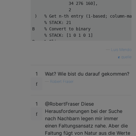
               34 276 160],

               2

 )   % Get n-th entry (1-based; column-majo
     % STACK: 21

B    % Convert to binary

     % STACK: [1 0 1 0 1]

P    % Flip

     % STACK: [1 0 1 0 1]

—
Luis Mendo
f    % Find: gives indices of nonzeros. Imp
quelle
1
Wat? Wie bist du darauf gekommen?
—
Robert Fraser
1
@RobertFraser Diese
Herausforderungen bei der Suche
nach Nachbarn legen mir immer
einen Faltungsansatz nahe. Aber die
Faltung fügt von Natur aus die Werte