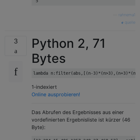
5
—
rahnema1
quelle
Python 2, 71
3
Bytes
lambda
 n
:
filter
(
abs
,[(
n
-
3
)*(
n
>
3
),(
n
+
3
)*(
n
<
1-indexiert
Online ausprobieren!
Das Abrufen des Ergebnisses aus einer
vordefinierten Ergebnisliste ist kürzer (46
Byte):