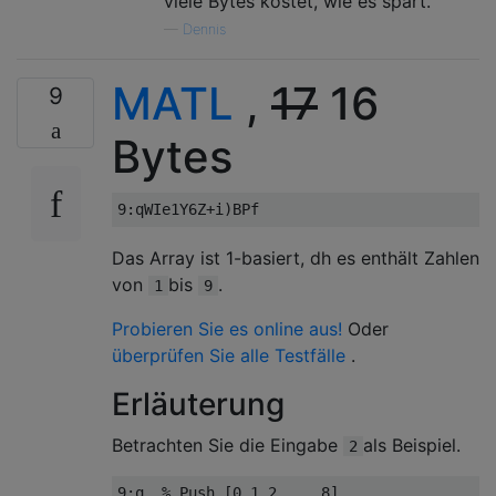
viele Bytes kostet, wie es spart.
—
Dennis
MATL
,
17
16
9
Bytes
Das Array ist 1-basiert, dh es enthält Zahlen
von
bis
.
1
9
Probieren Sie es online aus!
Oder
überprüfen Sie alle Testfälle
.
Erläuterung
Betrachten Sie die Eingabe
als Beispiel.
2
9:q  % Push [0 1 2 ... 8]
