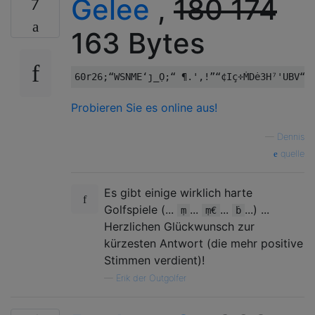
Gelee
,
180
174
7
163 Bytes
Probieren Sie es online aus!
—
Dennis
quelle
Es gibt einige wirklich harte
Golfspiele (...
...
...
...) ...
ṃ
ṃ€
ḃ
Herzlichen Glückwunsch zur
kürzesten Antwort (die mehr positive
Stimmen verdient)!
—
Erik der Outgolfer