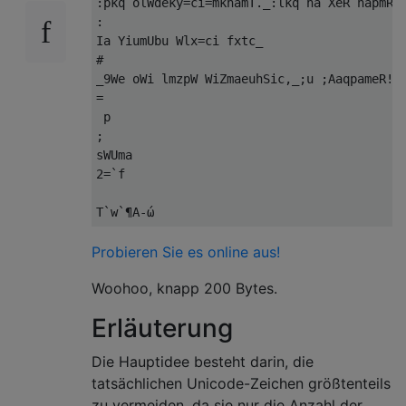
:pkq olWdeky=ci=mkhamT._:lkq ha XeR hapmRae
:

Ia YiumUbu Wlx=ci fxtc_

#

_9We oWi lmzpW WiZmaeuhSic,_;u ;AaqpameR!

=

 p

;

sWUma 

2=`f

Probieren Sie es online aus!
Woohoo, knapp 200 Bytes.
Erläuterung
Die Hauptidee besteht darin, die
tatsächlichen Unicode-Zeichen größtenteils
zu vermeiden, da sie nur die Anzahl der