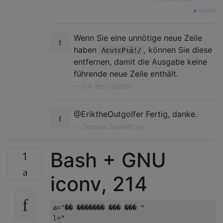
quelle
Wenn Sie eine unnötige neue Zeile
haben
, können Sie diese
ΛευτεPιά!/
entfernen, damit die Ausgabe keine
führende neue Zeile enthält.
—
Erik der Outgolfer
@EriktheOutgolfer Fertig, danke.
—
Genosse SparklePony
Bash + GNU
1
iconv, 214
a="�� ������� ��� ��� "

l="
