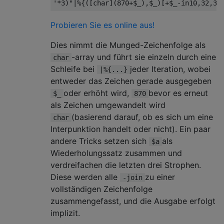
'*3)"
|%{([
char
](
870
+
$_
),
$_
)[+
$_
-
in10
,
32
,
33
Probieren Sie es online aus!
Dies nimmt die Munged-Zeichenfolge als
-array und führt sie einzeln durch eine
char
Schleife bei
jeder Iteration, wobei
|%{...}
entweder das Zeichen gerade ausgegeben
oder erhöht wird,
bevor es erneut
$_
870
als Zeichen umgewandelt wird
(basierend darauf, ob es sich um eine
char
Interpunktion handelt oder nicht). Ein paar
andere Tricks setzen sich
als
$a
Wiederholungssatz zusammen und
verdreifachen die letzten drei Strophen.
Diese werden alle
zu einer
-join
vollständigen Zeichenfolge
zusammengefasst, und die Ausgabe erfolgt
implizit.