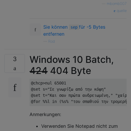
—
mbomb007
quelle
Sie können
für -5 Bytes
sep
entfernen
—
Rod
Windows 10 Batch,
3
424
404 Byte
@chcp>nul 65001

@set s="Σε γνωρίζω από την κόψη"

@set t="Και σαν πρώτα ανδρειωμένη," "χαίρε 
Anmerkungen:
Verwenden Sie Notepad nicht zum