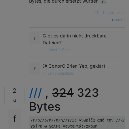
Bytes, die durch ersetzt wurden
.
?
—
ETH-Produktionen
quelle
Gibt es darin nicht druckbare
Dateien?
—
Conor O'Brien
@ ConorO'Brien Yep, geklärt
—
ETHproductions
///
,
324
323
2
Bytes
/P/ρ//p/π//n/η//z/Σε γνωρίζω από τnν //k/Κα
χαίPε ω χαίPε ΛευτεPιά!/zκόψn
