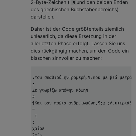
2-Byte-Zeichen (
und den beiden Enden
¶
des griechischen Buchstabenbereichs)
darstellen.
Daher ist der Code größtenteils ziemlich
unleserlich, da diese Ersetzung in der
allerletzten Phase erfolgt. Lassen Sie uns
dies rückgängig machen, um den Code ein
bisschen sinnvoller zu machen:
:του σπαθιού=ην=ρομερή.¶:που με βιά μετράει
:

Σε γνωρίζω από=ην κόψη¶

#

¶Και σαν πρώτα ανδρειωμένη,¶;ω ;Λευτεριά!

=

 τ

;

χαίρε 

2=`κ
