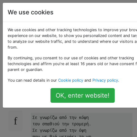
Programmierrätsel
Tags
We use cookies
Account
& Code Golf
We use cookies and other tracking technologies to improve your bro
Drucken Sie die
experience on our website, to show you personalized content and tar
to analyze our website traffic, and to understand where our visitors 
from.
griechische
By continuing, you consent to our use of cookies and other tracking
Nationalhymne
technologies and affirm you're at least 16 years old or have consent 
parent or guardian.
You can read details in our
Cookie policy
and
Privacy policy
.
Am 25. März 1821 führte Griechenland seinen
8
OK, enter website!
Unabhängigkeitskrieg
. Um dies zu würdigen
Sie die griechische Nationalhymne drucken:
Σε γνωρίζω από την κόψη

του σπαθιού την τρομερή.

Σε γνωρίζω από την όψη

που με βιά μετράει τη γη.
