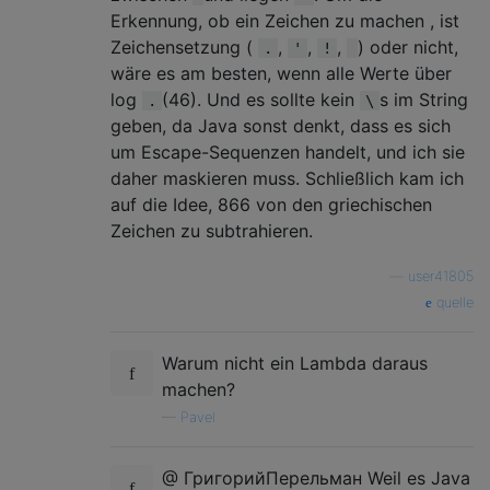
Erkennung, ob ein Zeichen zu machen , ist
Zeichensetzung (
,
,
,
) oder nicht,
.
'
!
wäre es am besten, wenn alle Werte über
log
(46). Und es sollte kein
s im String
.
\
geben, da Java sonst denkt, dass es sich
um Escape-Sequenzen handelt, und ich sie
daher maskieren muss. Schließlich kam ich
auf die Idee, 866 von den griechischen
Zeichen zu subtrahieren.
—
user41805
quelle
Warum nicht ein Lambda daraus
machen?
—
Pavel
@ ГригорийПерельман Weil es Java