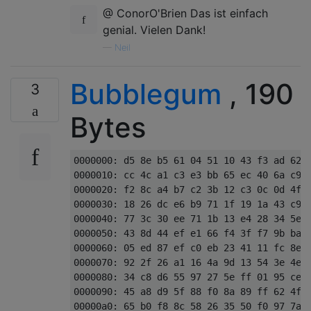
@ ConorO'Brien Das ist einfach
genial. Vielen Dank!
—
Neil
Bubblegum
, 190
3
Bytes
0000000: d5 8e b5 61 04 51 10 43 f3 ad 62 9
0000010: cc 4c a1 c3 e3 bb 65 ec 40 6a c9 9
0000020: f2 8c a4 b7 c2 3b 12 c3 0c 0d 4f b
0000030: 18 26 dc e6 b9 71 1f 19 1a 43 c9 7
0000040: 77 3c 30 ee 71 1b 13 e4 28 34 5e 7
0000050: 43 8d 44 ef e1 66 f4 3f f7 9b ba 1
0000060: 05 ed 87 ef c0 eb 23 41 11 fc 8e c
0000070: 92 2f 26 a1 16 4a 9d 13 54 3e 4e e
0000080: 34 c8 d6 55 97 27 5e ff 01 95 ce 2
0000090: 45 a8 d9 5f 88 f0 8a 89 ff 62 4f 2
00000a0: 65 b0 f8 8c 58 26 35 50 f0 97 7a 2