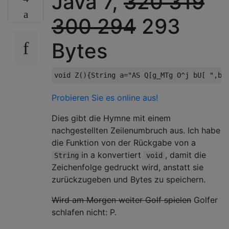
Java 7,
320
319
300
294
293
Bytes
void
 Z
(){
String
 a
=
"AS Q[g_MTg O^j bU[ "
,
b
=
Probieren Sie es online aus!
Dies gibt die Hymne mit einem
nachgestellten Zeilenumbruch aus. Ich habe
die Funktion von der Rückgabe von a
in a konvertiert
, damit die
String
void
Zeichenfolge gedruckt wird, anstatt sie
zurückzugeben und Bytes zu speichern.
Wird am Morgen weiter Golf spielen
Golfer
schlafen nicht: P.