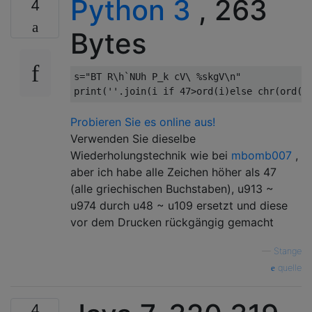
Python 3
, 263
4
Bytes
s
=
"BT R\h`NUh P_k cV\ %skgV\n"
print
(
''
.
join
(
i 
if
47
>
ord
(
i
)
else
 chr
(
ord
(
i
Probieren Sie es online aus!
Verwenden Sie dieselbe
Wiederholungstechnik wie bei
mbomb007
,
aber ich habe alle Zeichen höher als 47
(alle griechischen Buchstaben), u913 ~
u974 durch u48 ~ u109 ersetzt und diese
vor dem Drucken rückgängig gemacht
—
Stange
quelle
4