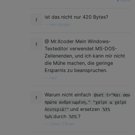
quelle
ist das nicht nur 420 Bytes?
—
Herr Xcoder
@ Mr.Xcoder Mein Windows-
Texteditor verwendet MS-DOS-
Zeilenenden, und ich kann mir nicht
die Mühe machen, die geringe
Ersparnis zu beanspruchen.
—
Neil
Warum nicht einfach
@set t="Και σαν
πρώτα ανδρειωμένη," "χαίρε ω χαίρε
und ersetzen
Λευτεριά!"
%t%
durch
?
%u%
%t%
—
Conor O'Brien