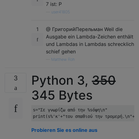
7 ist: P
—
user41805
1
@ ГригорийПерельман Weil die
Ausgabe ein Lambda-Zeichen enthält
und Lambdas in Lambdas schrecklich
schief gehen
—
Matthew Roh
Python 3,
350
3
345 Bytes
s
=
"Σε γνωρίζω από την %sόψη\n"
print
(
s
%
'κ'
+
"του σπαθιού την τρομερή.\n"
+
s
Probieren Sie es online aus