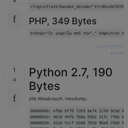
PHP, 349 Bytes
—
Jörg Hülsermann
quelle
Python 2.7, 190
1
Bytes
zlib Missbrauch. Hexdump:
00000000: efbb bf70 7269 6e74 2278 9cbd 8cb
00000010: 4010 44fb fb8a b5b2 31fc 7f6b 61a
00000020: 4216 5ccf e5b8 701b 96e8 2568 5ca