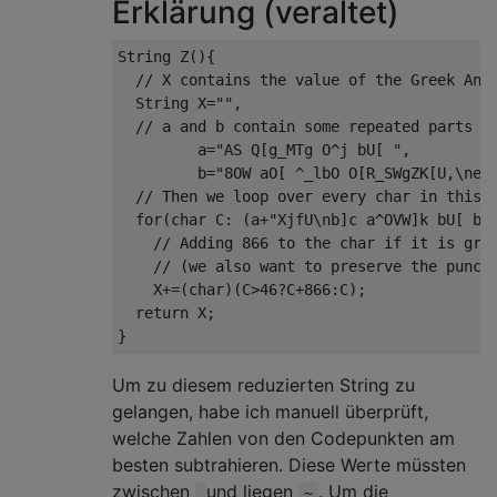
Erklärung (veraltet)
String
 Z
(){
// X contains the value of the Greek Ant
String
 X
=
""
,
// a and b contain some repeated parts o
         a
=
"AS Q[g_MTg O^j bU[ "
,
         b
=
"8OW aO[ ^_lbO O[R_SWgZK[U,\neO
// Then we loop over every char in this 
for
(
char
 C
:
(
a
+
"XjfU\nb]c a^OVW]k bU[ b_
// Adding 866 to the char if it is gre
// (we also want to preserve the punct
    X
+=(
char
)(
C
>
46
?
C
+
866
:
C
);
return
 X
;
}
Um zu diesem reduzierten String zu
gelangen, habe ich manuell überprüft,
welche Zahlen von den Codepunkten am
besten subtrahieren. Diese Werte müssten
zwischen
und liegen
. Um die
~