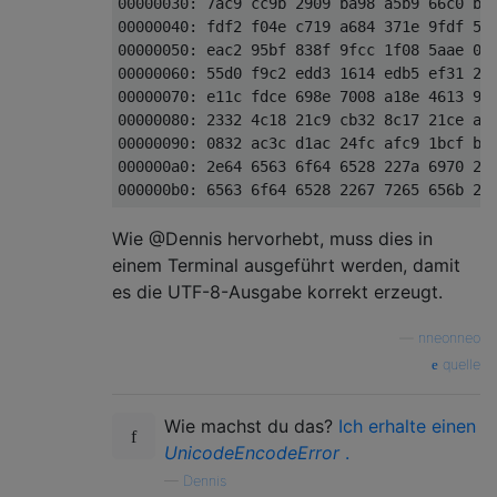
00000030: 7ac9 cc9b 2909 ba98 a5b9 66c0 b48
00000040: fdf2 f04e c719 a684 371e 9fdf 506
00000050: eac2 95bf 838f 9fcc 1f08 5aae 0c2
00000060: 55d0 f9c2 edd3 1614 edb5 ef31 20b
00000070: e11c fdce 698e 7008 a18e 4613 98a
00000080: 2332 4c18 21c9 cb32 8c17 21ce ab7
00000090: 0832 ac3c d1ac 24fc afc9 1bcf bfd
000000a0: 2e64 6563 6f64 6528 227a 6970 222
Wie @Dennis hervorhebt, muss dies in
einem Terminal ausgeführt werden, damit
es die UTF-8-Ausgabe korrekt erzeugt.
—
nneonneo
quelle
Wie machst du das?
Ich erhalte einen
UnicodeEncodeError
.
—
Dennis