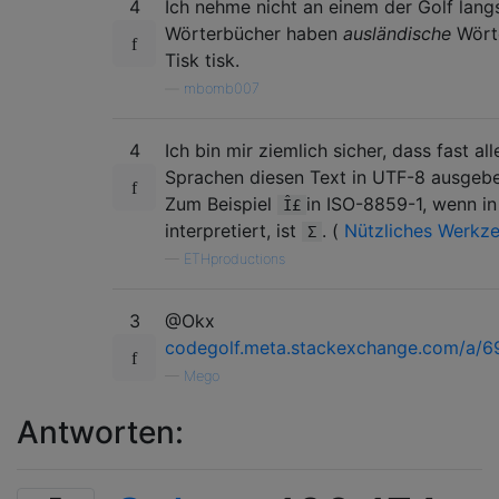
4
Ich nehme nicht an einem der Golf lang
Wörterbücher haben
ausländische
Wörte
Tisk tisk.
—
mbomb007
4
Ich bin mir ziemlich sicher, dass fast all
Sprachen diesen Text in UTF-8 ausgeb
Zum Beispiel
in ISO-8859-1, wenn i
Î£
interpretiert, ist
. (
Nützliches Werkz
Σ
—
ETHproductions
3
@Okx
codegolf.meta.stackexchange.com/a/6
—
Mego
Antworten: