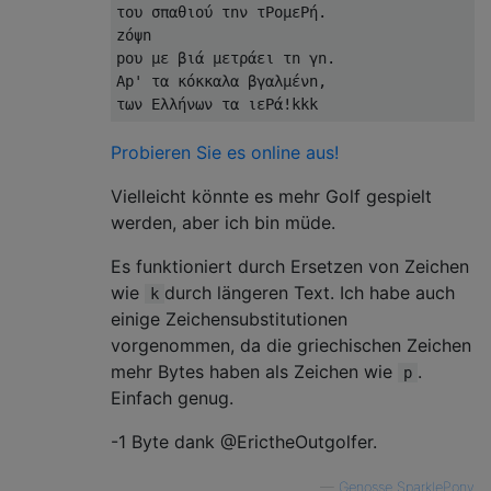
του σπαθιού τnν τPομεPή.

zόψn

pου με βιά μετράει τn γn.

Αp' τα κόκκαλα βγαλμένn,

Probieren Sie es online aus!
Vielleicht könnte es mehr Golf gespielt
werden, aber ich bin müde.
Es funktioniert durch Ersetzen von Zeichen
wie
durch längeren Text. Ich habe auch
k
einige Zeichensubstitutionen
vorgenommen, da die griechischen Zeichen
mehr Bytes haben als Zeichen wie
.
p
Einfach genug.
-1 Byte dank @ErictheOutgolfer.
—
Genosse SparklePony