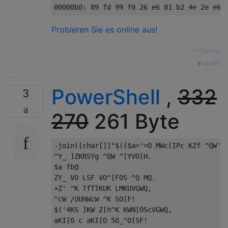
Probieren Sie es online aus!
—
Dennis
quelle
PowerShell
,
332
3
270
261 Byte
-
join
([
char
[]]
"$(($a='=O MWc[IPc KZf ^QW'))
^Y_ ]ZKRSYg ^QW ^[YVO[H.

$a fbQ

ZY_ VO LSF VO^[FOS ^Q MQ.

+Z' ^K TfTTKUK LMKUVGWQ,

^cW /UUHWcW ^K SO[F!

$('4KS ]KW Z[h^K KWN[OScVGWQ,

aKI[O c aKI[O 5O_^O[SF!
