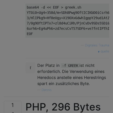
base64 -d << EOF > greek.sh

YT0i0+Ug4+358d/m+SDh8Pwg9OftICIKbD0iCsrh6SD
3/HlIPkg9+Hf8eUgy+X19OXx6dwhIgppY29udiAtZiB
7/0g9OftIPTx7+zl8d4uCiRh/PjnCvDv9SDs5SDi6dw
6urh6+Eg4uPh6+zd7ecsCvT57SDF6+ve7fntIPThIOn
—
Digitales Trauma
quelle
Der Platz in
ist nicht
-f GREEK
erforderlich. Die Verwendung eines
Heredocs anstelle eines Herestrings
spart ein zusätzliches Byte.
—
Dennis
PHP, 296 Bytes
1