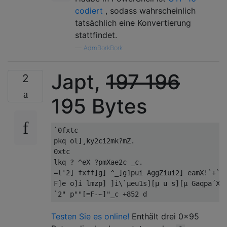
codiert
, sodass wahrscheinlich
tatsächlich eine Konvertierung
stattfindet.
—
AdmBorkBork
Japt,
197
196
2
195 Bytes
`0fxtc

pkq ol]¸ky2ci2mk?mZ.

0xtc

lkq ? ^eX ?pmXae2c _c.

=l'2] fxff]g] ^_]g1pui AggZiui2] eamX!`+`

F]e o]i lmzp] ]i\`µeu1s][µ u s][µ Gaqpa´X!`
Testen Sie es online!
Enthält drei 0x95