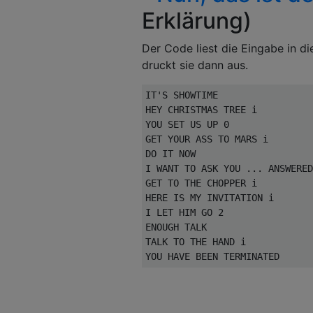
Erklärung)
Der Code liest die Eingabe in di
druckt sie dann aus.
IT'S SHOWTIME                 
HEY CHRISTMAS TREE i          
YOU SET US UP 0               
GET YOUR ASS TO MARS i        
DO IT NOW                     
I WANT TO ASK YOU ... ANSWERED
GET TO THE CHOPPER i          
HERE IS MY INVITATION i       
I LET HIM GO 2                
ENOUGH TALK                   
TALK TO THE HAND i            