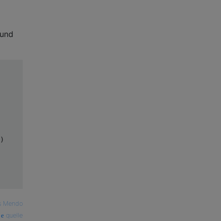
 und
)

s Mendo
quelle