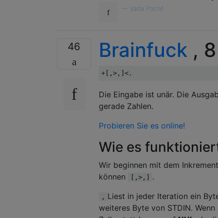
—
Vada Poché
Brainfuck
, 8
46
Die Eingabe ist unär. Die Ausgab
gerade Zahlen.
Probieren Sie es online!
Wie es funktionier
Wir beginnen mit dem Inkrementi
können
.
[,>,]
Liest in jeder Iteration ein B
,
weiteres Byte von STDIN. Wenn di