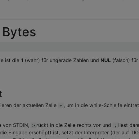
 Bytes
e ist die
1
(wahr) für ungerade Zahlen und
NUL
(falsch) für
t
eren der aktuellen Zelle
, um in die while-Schleife eintre
+
yte von STDIN,
rückt in die Zelle rechts vor und
liest dan
>
,
e Eingabe erschöpft ist, setzt der Interpreter (der auf TIO