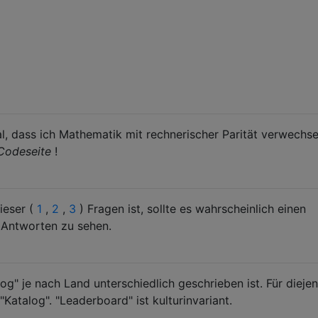
al, dass ich Mathematik mit rechnerischer Parität verwechse
Codeseite
!
ieser (
1
,
2
,
3
) Fragen ist, sollte es wahrscheinlich einen
 Antworten zu sehen.
g" je nach Land unterschiedlich geschrieben ist. Für dieje
"Katalog". "Leaderboard" ist kulturinvariant.