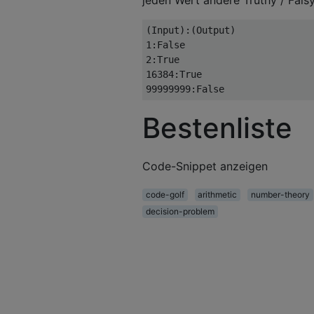
(Input):(Output)

1:False

2:True

16384:True

Bestenliste
Code-Snippet anzeigen
code-golf
arithmetic
number-theory
decision-problem