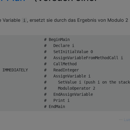
e Variable
, ersetzt sie durch das Ergebnis von Modulo 2
i
                   # BeginMain

                   #   Declare i

                   #   SetInitialValue 0

                   #   AssignVariableFromMethodCall i

                   #   CallMethod

 IMMEDIATELY       #   ReadInteger

                   #   AssignVariable i

                   #     SetValue i (push i on the stack
                   #     ModuloOperator 2

                   #   EndAssignVariable

                   #   Print i

—
Lui