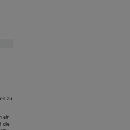
ten zu
n ein
) die