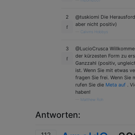
—
mbomb007
2
@tuskiomi Die Herausforde
aber nicht positiv)
—
Calvins Hobbys
3
@LucioCrusca Willkommen 
der kürzesten Form zu ers
Ganzzahl (positiv, unglei
ist. Wenn Sie mit etwas v
fragen Sie frei. Wenn Sie 
rufen Sie die
Meta auf
. V
haben!
—
Matthew Roh
Antworten:
112