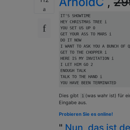
ArnoldC
,
29
IT'S SHOWTIME

HEY CHRISTMAS TREE i

YOU SET US UP 0

GET YOUR ASS TO MARS i

DO IT NOW

I WANT TO ASK YOU A BUNCH OF Q
GET TO THE CHOPPER i

HERE IS MY INVITATION i

I LET HIM GO 2

ENOUGH TALK

TALK TO THE HAND i

Dies gibt
(was wahr ist) für 
1
Eingabe aus.
Probieren Sie es online!
"
Nun, das ist de