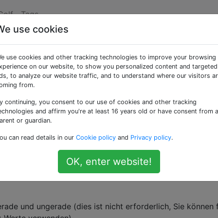
Golf
Tags
We use cookies
der ungerade?
e use cookies and other tracking technologies to improve your browsing
xperience on our website, to show you personalized content and targeted
ds, to analyze our website traffic, and to understand where our visitors a
lle-Paritätstest durchgeführt (es gibt einen C / C ++ - Tes
oming from.
prachen als C / C ++ verhindert, und andere Nicht-Vanille
y continuing, you consent to our use of cookies and other tracking
s geschlossen) einer.
echnologies and affirm you're at least 16 years old or have consent from 
arent or guardian.
d die Parität (dh ob die Zahl gerade oder ungerade ist) in
ou can read details in our
Cookie policy
and
Privacy policy
.
gegeben. Sie können wählen, ob wahrheitsgemäße Ergebnis
en entsprechen.
OK, enter website!
ade und ungerade (dies ist nicht erforderlich, Sie können 
sy-Werte verwenden).