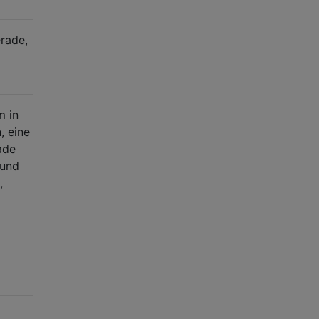
erade,
m in
, eine
ade
und
,