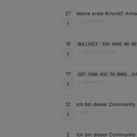
27
Meine erste ArnoldC Antw
—
Luis Mendo
16
BULLSHIT
YOU HAVE NO RE
—
Magic Octopus Urn
17
...
GET YOUR ASS TO MARS
—
Matthew Roh
12
Ich bin dieser Community 
—
Erik
2
Ich bin dieser Community 