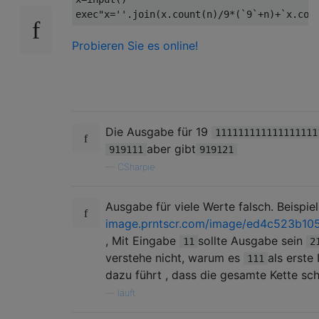
exec
"x=''.join(x.count(n)/9*(`9`+n)+`x.cou
Probieren Sie es online!
Die Ausgabe für 19
111111111111111111
aber gibt
919111
919121
—
CSharpie
Ausgabe für viele Werte falsch. Beispiel
image.prntscr.com/image/ed4c523b1
, Mit Eingabe
sollte Ausgabe sein
11
2
verstehe nicht, warum es
als erste
111
dazu führt , dass die gesamte Kette sch
—
läuft