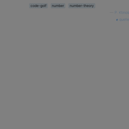
code-golf
number
number-theory
—
P. Ktinos
quelle