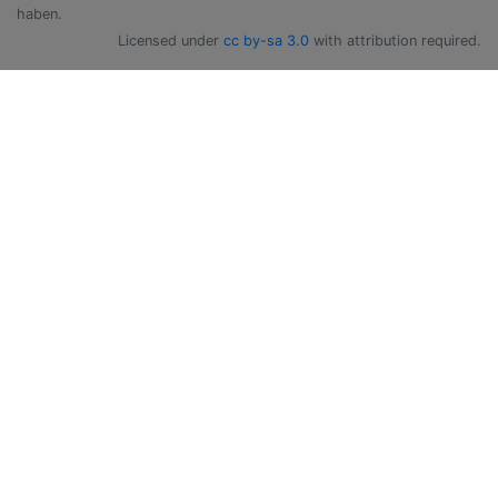
haben.
Licensed under
cc by-sa 3.0
with attribution required.