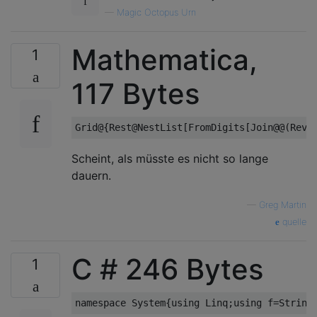
—
Magic Octopus Urn
Mathematica,
1
117 Bytes
Scheint, als müsste es nicht so lange
dauern.
—
Greg Martin
quelle
C # 246 Bytes
1