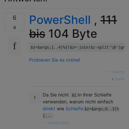
PowerShell
,
111
6
bis
104 Byte
$z
=
$args
;
1.
.
4
|%{(
$z
=-
join
(
$z
-
split
'\B'
|
gro
Probieren Sie es online!
—
Briantist
quelle
Da Sie nicht
in Ihrer Schleife
$i
verwenden, warum nicht einfach
direkt
wie
Schleife
$z=$args;0..3|%
{...
—
AdmBorkBork