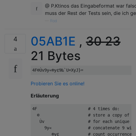
@ P.Ktinos das Eingabeformat war falsch
muss der Rest der Tests sein, die ich 
—
Rod
05AB1E
,
30
23
4
21 Bytes
Probieren Sie es online!
Erläuterung
4F                     # 4 times do:

  ©                    # store a copy of th
   Ùv                  # for each unique di
     9y«               # concatenate 9 with
        ®y¢            # count occurrences 