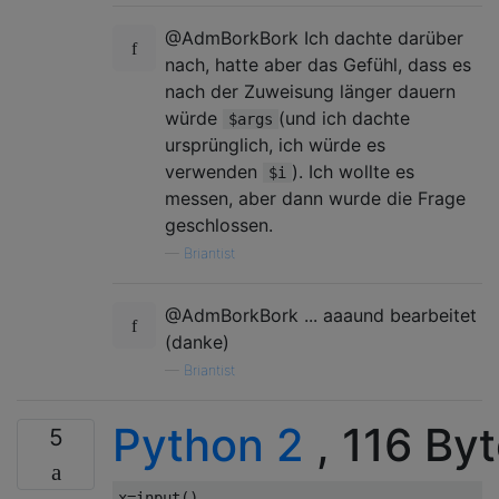
@AdmBorkBork Ich dachte darüber
nach, hatte aber das Gefühl, dass es
nach der Zuweisung länger dauern
würde
(und ich dachte
$args
ursprünglich, ich würde es
verwenden
). Ich wollte es
$i
messen, aber dann wurde die Frage
geschlossen.
—
Briantist
@AdmBorkBork ... aaaund bearbeitet
(danke)
—
Briantist
Python 2
, 116 By
5
x
=
input
()