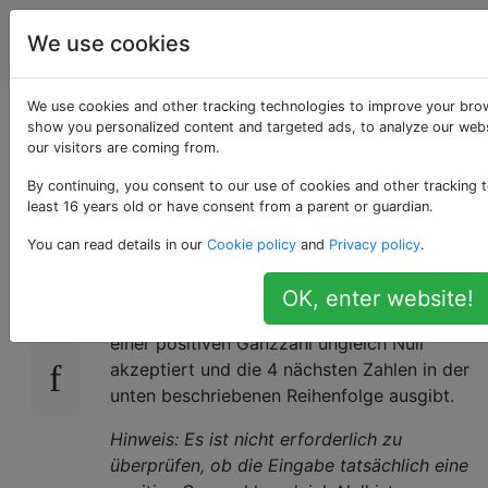
Programmierrätsel
Tags
We use cookies
Account
& Code Golf
We use cookies and other tracking technologies to improve your brow
Eine 1, zwei Einsen,
show you personalized content and targeted ads, to analyze our webs
our visitors are coming from.
eine 2 Eine 1
By continuing, you consent to our use of cookies and other tracking t
least 16 years old or have consent from a parent or guardian.
You can read details in our
Cookie policy
and
Privacy policy
.
Herausforderung:
16
OK, enter website!
Erstellen Sie ein Programm, das die Eingabe
einer positiven Ganzzahl ungleich Null
akzeptiert und die 4 nächsten Zahlen in der
unten beschriebenen Reihenfolge ausgibt.
Hinweis: Es ist nicht erforderlich zu
überprüfen, ob die Eingabe tatsächlich eine