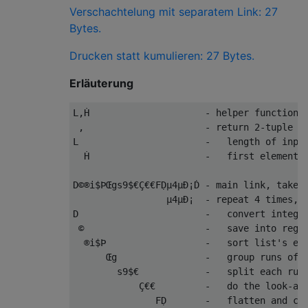
Verschachtelung mit separatem Link: 27
Bytes.
Drucken statt kumulieren: 27 Bytes.
Erläuterung
L,Ḣ                     - helper function, 
 ,                      - return 2-tuple of
L                       -   length of input
  Ḣ                     -   first element o
D©®i$ÞŒgs9$€Ç€€FḌµ4µÐ¡Ḋ - main link, takes 
                 µ4µÐ¡  - repeat 4 times, s
D                       -   convert integer
 ©                      -   save into regis
  ®i$Þ                  -   sort list's ele
      Œg                -   group runs of e
        s9$€            -   split each run 
            Ç€€         -   do the look-and
               FḌ       -   flatten and con