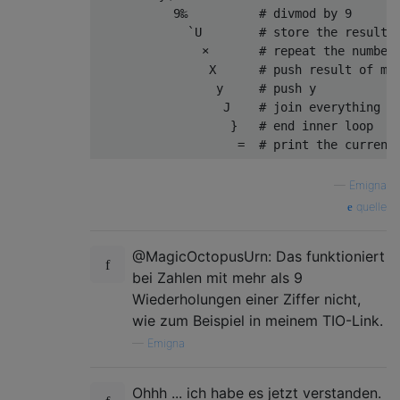
           9‰          # divmod by 9

             `U        # store the result o
               ×       # repeat the number 
                X      # push result of mod
                 y     # push y

                  J    # join everything to
                   }   # end inner loop

—
Emigna
quelle
@MagicOctopusUrn: Das funktioniert
bei Zahlen mit mehr als 9
Wiederholungen einer Ziffer nicht,
wie zum Beispiel in meinem TIO-Link.
—
Emigna
Ohhh ... ich habe es jetzt verstanden.