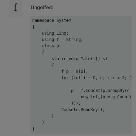
Ungolfed:
namespace System

{

    using Linq;

    using f = String;

    class p

    {

        static void Main(f[] s)

        {

            f p = s[0];

            for (int i = 0, n; i++ < 4; Con
                p = f.Concat(p.GroupBy(c =>
                    new int[(n = g.Count())
                )));

            Console.ReadKey();

        }

    }
