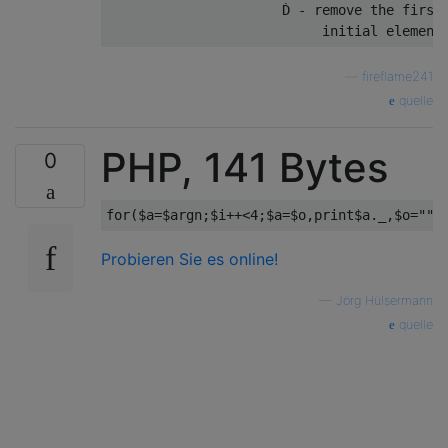
                      Ḋ - remove the first 
—
fireflame241
quelle
PHP, 141 Bytes
0
for
(
$a
=
$argn
;
$i
++<
4
;
$a
=
$o
,
print
$a
.
_
,
$o
=
""
)
Probieren Sie es online!
—
Jörg Hülsermann
quelle