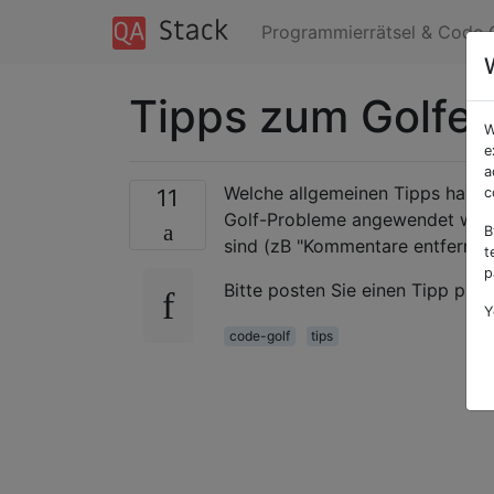
Programmierrätsel & Code 
Tipps zum Golfen
W
e
a
Welche allgemeinen Tipps haben
11
c
Golf-Probleme angewendet werd
B
sind (zB "Kommentare entfernen"
t
p
Bitte posten Sie einen Tipp pro 
Y
code-golf
tips