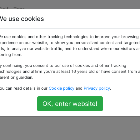
Golf
Tags
We use cookies
 in Nim
e use cookies and other tracking technologies to improve your browsing
xperience on our website, to show you personalized content and targeted
ds, to analyze our website traffic, and to understand where our visitors a
 Sie zum Golfen in
Nim
? Ich suche nach Ideen, die auf Co
oming from.
en können und die zumindest auch etwas spezifisch für N
y continuing, you consent to our use of cookies and other tracking
 ist keine Antwort).
echnologies and affirm you're at least 16 years old or have consent from 
arent or guardian.
Antwort.
ou can read details in our
Cookie policy
and
Privacy policy
.
—
Tr
OK, enter website!