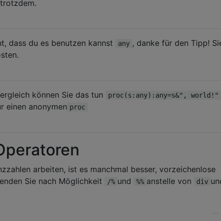
 trotzdem.
t, dass du es benutzen kannst
, danke für den Tipp! Si
any
sten.
Vergleich können Sie das tun
proc(s:any):any=s&", world!"
ür einen anonymen
proc
 Operatoren
zzahlen arbeiten, ist es manchmal besser, vorzeichenlose
enden Sie nach Möglichkeit
und
anstelle von
un
/%
%%
div
—