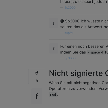
haben), dies spart jedoch
—
Sp3000
@ Sp3000 Ich wusste nich
sollten das als Antwort po
—
Kupfer
Für einen noch besseren 
indem Sie das
f
<space>f
—
Sp3000
Nicht signierte
6
Wenn Sie mit nichtnegativen Gan
Operatoren zu verwenden. Verw
.
mod