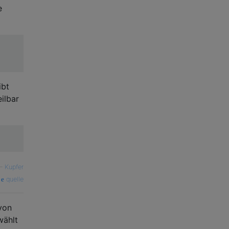
e
ibt
eilbar
—
Kupfer
quelle
 von
wählt