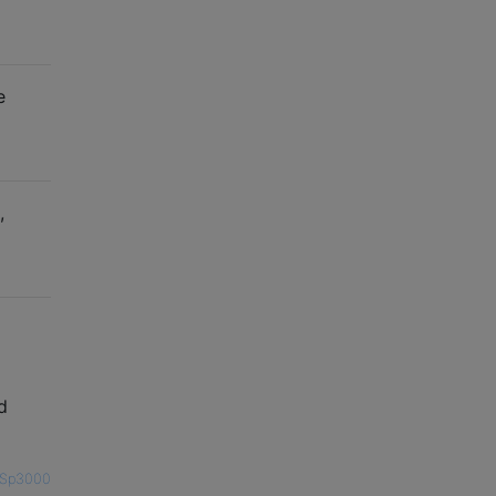
e
,
d
Sp3000