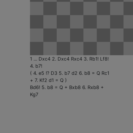
1 ... Dxc4
2. Dxc4
Rxc4
3. Rb1!
Lf8!
4. b7!
(
4. e5 !?
D3
5. b7
d2
6. b8 = Q
Rc1
+
7. Kf2
d1 = Q
)
Bd6!
5. b8 = Q +
Bxb8
6. Rxb8 +
Kg7