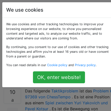
Schach
Tags
Account
We use cookies
Schachtempo #
We use cookies and other tracking technologies to improve your
browsing experience on our website, to show you personalized
content and targeted ads, to analyze our website traffic, and to
97369 -
understand where our visitors are coming from.
Theoretischer
By continuing, you consent to our use of cookies and other tracking
technologies and affirm you're at least 16 years old or have consent
from a parent or guardian.
Gewinn oder
You can read details in our
Cookie policy
and
Privacy policy
.
Unentschieden?
OK, enter website!
Das folgende
Taktikproblem
ist das
Problem 
10
97369 von ChessTempo
. Es ist eine Position
aus einem
Spiel zwischen Yuri Yakovich und
Pavel Kotsur
. Es ist die Bewegung von