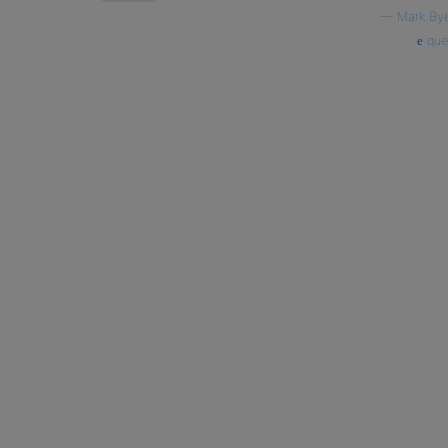
—
Mark By
que