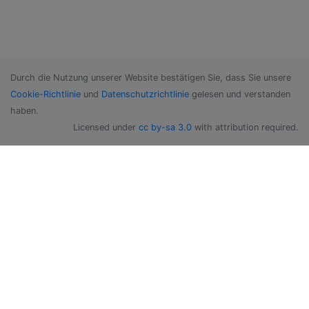
Durch die Nutzung unserer Website bestätigen Sie, dass Sie unsere
Cookie-Richtlinie
und
Datenschutzrichtlinie
gelesen und verstanden
haben.
Licensed under
cc by-sa 3.0
with attribution required.