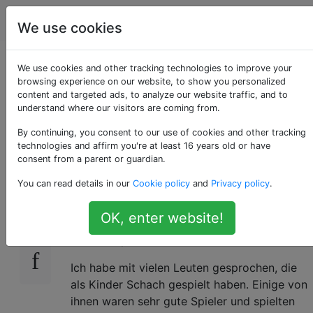
Schach
Tags
Account
We use cookies
Warum hören so viele
We use cookies and other tracking technologies to improve your
browsing experience on our website, to show you personalized
content and targeted ads, to analyze our website traffic, and to
Kinder auf, Schach
understand where our visitors are coming from.
zu spielen?
By continuing, you consent to our use of cookies and other tracking
technologies and affirm you're at least 16 years old or have
consent from a parent or guardian.
You can read details in our
Cookie policy
and
Privacy policy
.
Lassen Sie mich zunächst sagen, dass ich
21
weiß, dass diese Frage nicht wirklich hierher
OK, enter website!
gehört, aber ich bin mir nicht sicher, wo ich
sie sonst posten soll.
Ich habe mit vielen Leuten gesprochen, die
als Kinder Schach gespielt haben. Einige von
ihnen waren sehr gute Spieler und spielten