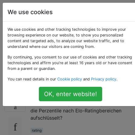
Schach
Tags
Account
We use cookies
In welchem ​​Perzentil
We use cookies and other tracking technologies to improve your
browsing experience on our website, to show you personalized
content and targeted ads, to analyze our website traffic, and to
befinde ich mich,
understand where our visitors are coming from.
basierend auf der
By continuing, you consent to our use of cookies and other tracking
technologies and affirm you're at least 16 years old or have consent
from a parent or guardian.
Elo-Bewertung?
You can read details in our
Cookie policy
and
Privacy policy
.
OK, enter website!
Wie vergleichen sich Elo-Ratings mit
16
Perzentilen und gibt es ein Diagramm, das
die Perzentile nach Elo-Ratingbereichen
aufschlüsselt?
rating