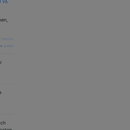
 vs.
men,
e Hassou
quelle
u
e
ich
eboten