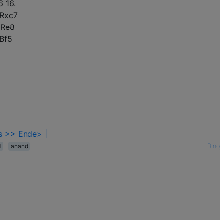
d6
16.
Rxc7
6
Re8
Bf5
s >>
Ende> |
d
anand
—
Bino