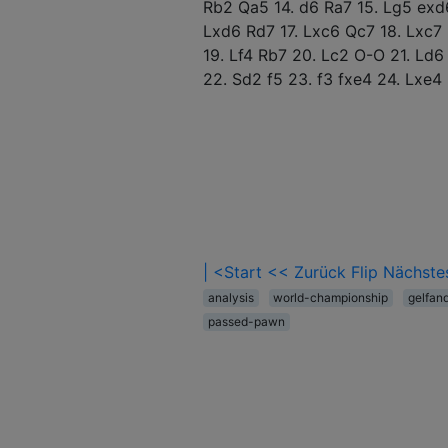
Rb2
Qa5
14. d6
Ra7
15.
Lg5 ex
Lxd6
Rd7
17. Lxc6
Qc7
18. Lxc7
19. Lf4
Rb7
20.
Lc2
O-O
21. Ld
22. Sd2
f5
23. f3
fxe4
24. Lxe4
| <Start
<< Zurück
Flip
Nächste
analysis
world-championship
gelfan
passed-pawn