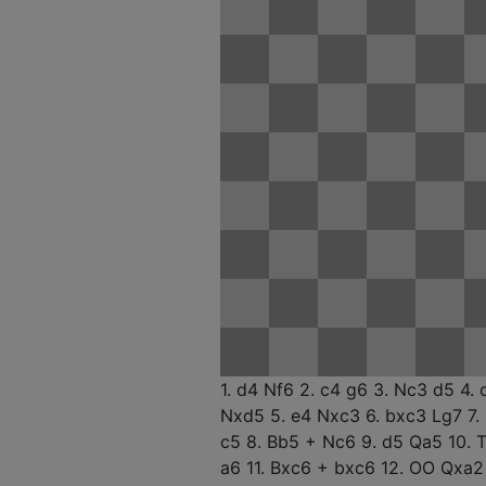
1. d4
Nf6
2. c4
g6
3. Nc3
d5
4.
Nxd5
5. e4
Nxc3
6. bxc3
Lg7
7.
c5
8. Bb5 +
Nc6
9. d5
Qa5
10.
T
a6
11. Bxc6 +
bxc6
12. OO
Qxa