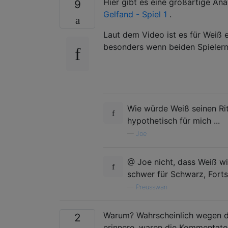
Hier gibt es eine großartige Ana
9
Gelfand - Spiel 1
.
Laut dem Video ist es für Weiß 
besonders wenn beiden Spielern j
Wie würde Weiß seinen Rit
hypothetisch für mich ...
—
Joe
@ Joe nicht, dass Weiß wil
schwer für Schwarz, Fort
—
Preusswan
Warum? Wahrscheinlich wegen de
2
erinnere, waren die Kommentato