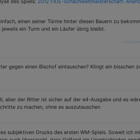
lyse des Spiels:
2012 FIDE-Schachweltmeisterschaft: Anand
einfach, einen seiner Türme hinter diesen Bauern zu bekom
eweils ein Turm und ein Läufer übrig bleibt.
—
Soufian
ter gegen einen Bischof eintauschen? Klingt ein bisschen z
l, aber der Ritter ist sicher auf der e4-Ausgabe und es wär
schritte zu machen, ohne es auszutauschen
s subjektiven Drucks des ersten WM-Spiels. Soweit ich m
ren auch überrascht, dass Gelfand ein Unentschieden ang