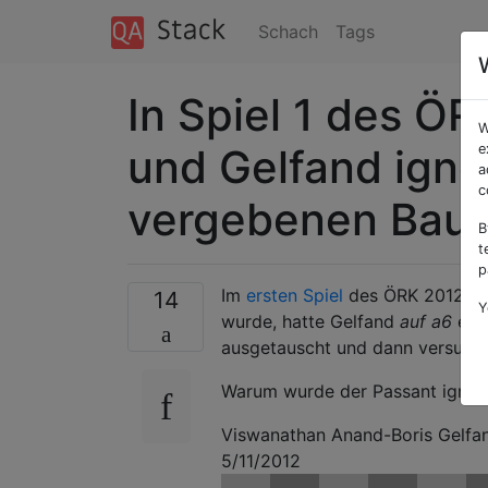
Schach
Tags
In Spiel 1 des Ö
W
und Gelfand igno
e
a
c
vergebenen Baue
B
t
p
Im
ersten Spiel
des ÖRK 2012 zw
14
Y
wurde, hatte Gelfand
auf a6
ein
ausgetauscht und dann versucht
Warum wurde der Passant ignor
Viswanathan Anand-Boris Gelfan
5/11/2012