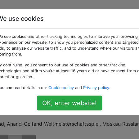
We use cookies
RK 2012 zwischen Anan
e use cookies and other tracking technologies to improve your browsing
rierte Schwarz seinen
xperience on our website, to show you personalized content and targeted
ds, to analyze our website traffic, and to understand where our visitors a
oming from.
rnvorteil. Warum?
y continuing, you consent to our use of cookies and other tracking
echnologies and affirm you're at least 16 years old or have consent from 
arent or guardian.
ischen Anand und Gelfand, das unentschieden ausgetrage
ou can read details in our
Cookie policy
and
Privacy policy
.
en vergebenen
Bauern
. Könnte er nicht die Hauptstücke
 haben, damit zu gewinnen?
OK, enter website!
iert und die Auslosung angenommen?
d, Anand-Gelfand-Weltmeisterschaftsspiel, Moskau Russla