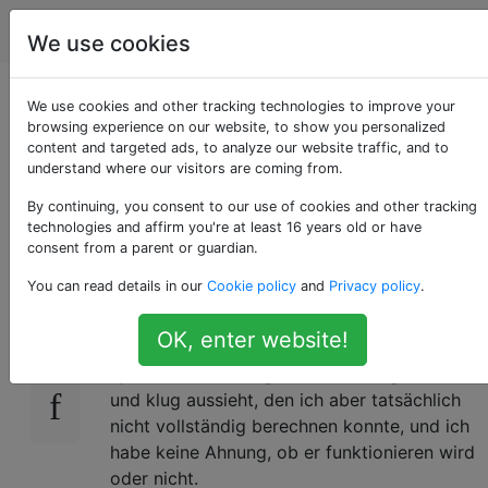
Schach
Tags
Account
We use cookies
Ab wann funktioniert
We use cookies and other tracking technologies to improve your
browsing experience on our website, to show you personalized
content and targeted ads, to analyze our website traffic, and to
dieser mentale Trick
understand where our visitors are coming from.
nicht mehr?
By continuing, you consent to our use of cookies and other tracking
technologies and affirm you're at least 16 years old or have
consent from a parent or guardian.
You can read details in our
Cookie policy
and
Privacy policy
.
Manchmal bin ich in einer Position, in der
7
mein Gegner droht, etwas zu tun, und ich
OK, enter website!
kann es nicht aufhalten. Als Reaktion darauf
spiele ich einen Zug, der ziemlich gefährlich
und klug aussieht, den ich aber tatsächlich
nicht vollständig berechnen konnte, und ich
habe keine Ahnung, ob er funktionieren wird
oder nicht.