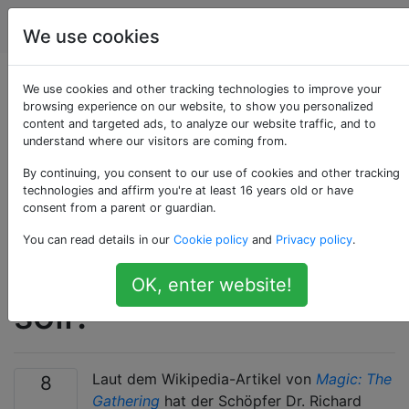
Schach
Tags
Account
We use cookies
Haben Vorgänger des
We use cookies and other tracking technologies to improve your
browsing experience on our website, to show you personalized
content and targeted ads, to analyze our website traffic, and to
modernen Schachs
understand where our visitors are coming from.
mit Würfeln
By continuing, you consent to our use of cookies and other tracking
technologies and affirm you're at least 16 years old or have
consent from a parent or guardian.
bestimmt, welche
You can read details in our
Cookie policy
and
Privacy policy
.
Figur bewegt werden
OK, enter website!
soll?
Laut dem Wikipedia-Artikel von
Magic: The
8
Gathering
hat der Schöpfer Dr. Richard