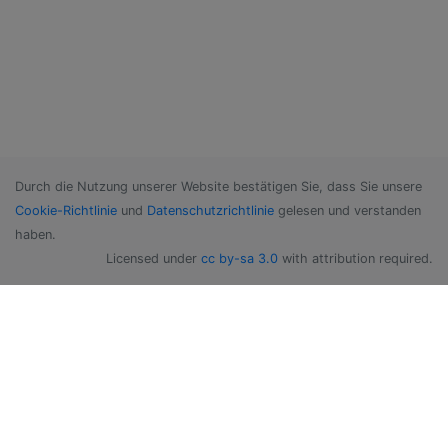
Durch die Nutzung unserer Website bestätigen Sie, dass Sie unsere
Cookie-Richtlinie
und
Datenschutzrichtlinie
gelesen und verstanden
haben.
Licensed under
cc by-sa 3.0
with attribution required.