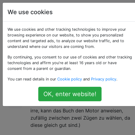
Schach
Tags
Account
We use cookies
Zufälligkeit im
We use cookies and other tracking technologies to improve your
browsing experience on our website, to show you personalized
content and targeted ads, to analyze our website traffic, and to
Motorspiel
understand where our visitors are coming from.
By continuing, you consent to our use of cookies and other tracking
technologies and affirm you're at least 16 years old or have
Wenn ich zwei Engines dazu bringe, mit
11
consent from a parent or guardian.
denselben Farben gegeneinander zu spielen,
You can read details in our
Cookie policy
and
Privacy policy
.
wird dann jedes Mal das gleiche Spiel
resultieren? Wenn nicht, woher kommt die
OK, enter website!
Zufälligkeit im Motorspiel? (Vernachlässigen
Sie das Eröffnungsbuch. Wenn ich mich nicht
irre, kann das Buch den Motor anweisen,
zufällig zwischen zwei Zügen zu wählen, da
diese gleich gut sind.)