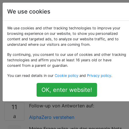
Schach
Tags
Account
We use cookies
Wie lernt AlphaZero,
We use cookies and other tracking technologies to improve your
browsing experience on our website, to show you personalized
content and targeted ads, to analyze our website traffic, and to
eine Position zu
understand where our visitors are coming from.
bewerten, die es
By continuing, you consent to our use of cookies and other tracking
technologies and affirm you're at least 16 years old or have
consent from a parent or guardian.
noch nie gesehen
You can read details in our
Cookie policy
and
Privacy policy
.
hat?
OK, enter website!
Follow-up von Antworten auf:
11
AlphaZero verstehen
Meine Frage wäre, wie das neuronale Netz