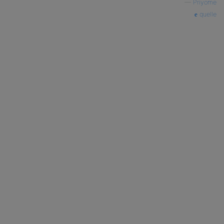
—
Priyome
quelle