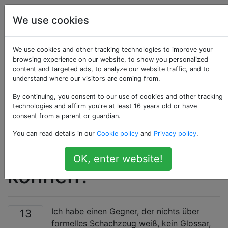
Schach
Tags
Account
We use cookies
Was ist ein guter
We use cookies and other tracking technologies to improve your
browsing experience on our website, to show you personalized
content and targeted ads, to analyze our website traffic, and to
Spielstil für Spieler,
understand where our visitors are coming from.
die mit tiefen
By continuing, you consent to our use of cookies and other tracking
technologies and affirm you're at least 16 years old or have
consent from a parent or guardian.
Berechnungen nicht
You can read details in our
Cookie policy
and
Privacy policy
.
gut umgehen
OK, enter website!
können?
Ich habe einen Gegner, der nichts über
13
formelles Schachzeug weiß, kein Glossar,