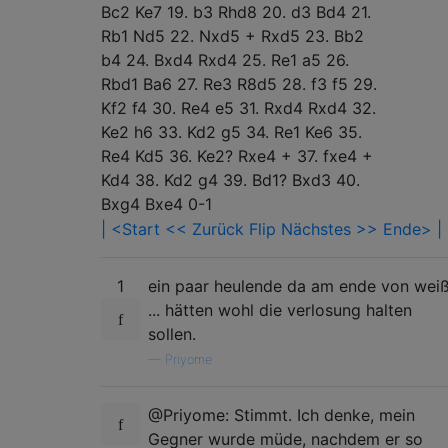
Bc2
Ke7
19. b3
Rhd8
20. d3
Bd4
21.
Rb1
Nd5
22. Nxd5 +
Rxd5
23. Bb2
b4
24. Bxd4
Rxd4
25. Re1
a5
26.
Rbd1
Ba6
27. Re3
R8d5
28. f3
f5
29.
Kf2
f4
30. Re4
e5
31. Rxd4
Rxd4
32.
Ke2
h6
33. Kd2
g5
34. Re1
Ke6
35.
Re4
Kd5
36. Ke2?
Rxe4 +
37. fxe4 +
Kd4
38. Kd2
g4
39. Bd1?
Bxd3
40.
Bxg4
Bxe4
0-1
| <Start
<< Zurück
Flip
Nächstes >>
Ende> |
1
ein paar heulende da am ende von wei
... hätten wohl die verlosung halten
sollen.
—
Priyome
@Priyome: Stimmt. Ich denke, mein
Gegner wurde müde, nachdem er so