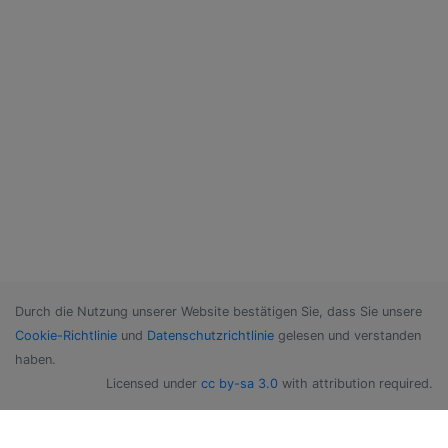
Durch die Nutzung unserer Website bestätigen Sie, dass Sie unsere
Cookie-Richtlinie
und
Datenschutzrichtlinie
gelesen und verstanden
haben.
Licensed under
cc by-sa 3.0
with attribution required.