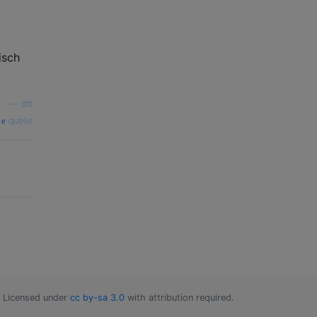
isch
—
dtt
quelle
Licensed under
cc by-sa 3.0
with attribution required.