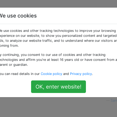
We use cookies
inem eigenen "Kunden"
e use cookies and other tracking technologies to improve your browsing
en?
xperience on our website, to show you personalized content and targeted
ds, to analyze our website traffic, and to understand where our visitors a
oming from.
y continuing, you consent to our use of cookies and other tracking
bbasierter Client, aber ich möchte ein Programm wie Scid, s
echnologies and affirm you're at least 16 years old or have consent from 
 dieser in FICS verwendeten Client-Programme verwenden:
arent or guardian.
Diese Programme bieten Möglichkeiten, die Lichess nicht bi
ou can read details in our
Cookie policy
and
Privacy policy
.
en pro Zug, das Auswählen von Engines, die auf Ihrem eige
genteil in der Cloud wie Lichess, das langsamer sein könnt
OK, enter website!
—
San