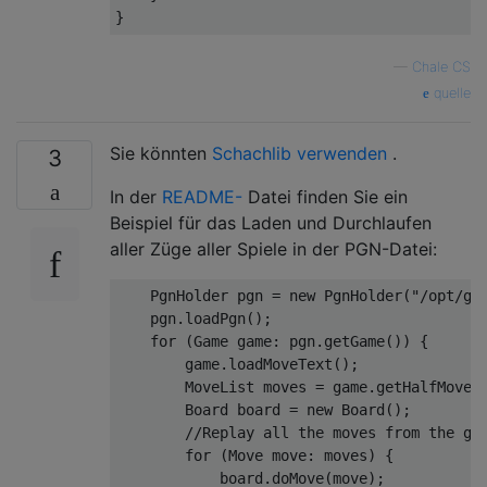
—
Chale CS
quelle
Sie könnten
Schachlib verwenden
.
3
In der
README-
Datei finden Sie ein
Beispiel für das Laden und Durchlaufen
aller Züge aller Spiele in der PGN-Datei:
    PgnHolder pgn = new PgnHolder("/opt/gam
    pgn.loadPgn();

    for (Game game: pgn.getGame()) {

        game.loadMoveText();

        MoveList moves = game.getHalfMoves(
        Board board = new Board();

        //Replay all the moves from the gam
        for (Move move: moves) {

            board.doMove(move);
