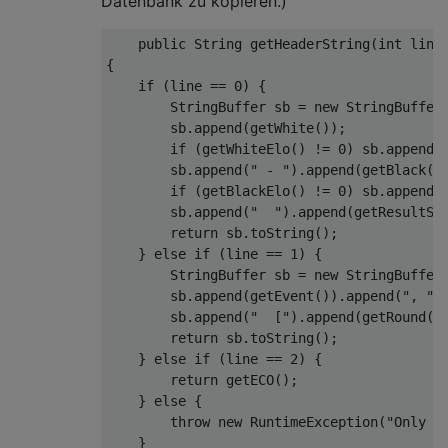
Datenbank zu kopieren.)
    public String getHeaderString(int line)
{

    if (line == 0) {

        StringBuffer sb = new StringBuffer(
        sb.append(getWhite());

        if (getWhiteElo() != 0) sb.append("
        sb.append(" - ").append(getBlack())
        if (getBlackElo() != 0) sb.append("
        sb.append("  ").append(getResultStr
        return sb.toString();

    } else if (line == 1) {

        StringBuffer sb = new StringBuffer(
        sb.append(getEvent()).append(", ").
        sb.append("  [").append(getRound())
        return sb.toString();

    } else if (line == 2) {

        return getECO();

    } else {

        throw new RuntimeException("Only 3 
    }
