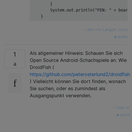
        }

        System.out.println("FEN: " + board.
—
Ben-Hur Langoni Junior
quelle
Als allgemeiner Hinweis: Schauen Sie sich
1
Open Source Android-Schachspiele an. Wie
DroidFish (
https://github.com/peterosterlund2/droidfish
) Vielleicht können Sie dort finden, wonach
Sie suchen, oder es zumindest als
Ausgangspunkt verwenden.
—
Peter M.
quelle