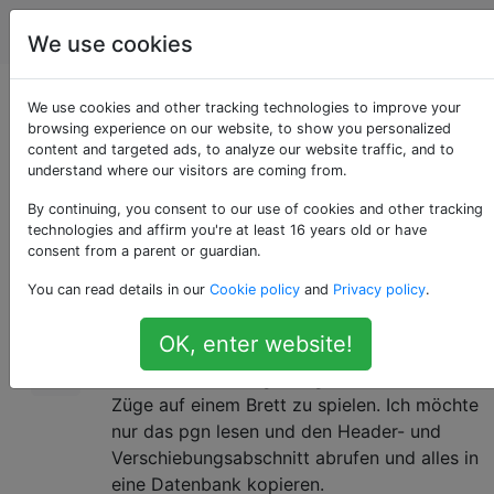
Schach
Tags
Account
We use cookies
Java Library für PGN
We use cookies and other tracking technologies to improve your
browsing experience on our website, to show you personalized
content and targeted ads, to analyze our website traffic, and to
Parser
understand where our visitors are coming from.
By continuing, you consent to our use of cookies and other tracking
technologies and affirm you're at least 16 years old or have
Ich möchte eine Java-Bibliothek finden, mit
9
consent from a parent or guardian.
der ich eine PGN-Datei lesen kann, die
You can read details in our
Cookie policy
and
Privacy policy
.
mehrere Schachspiele enthalten kann,
wahrscheinlich auch mit eingefügten
OK, enter website!
Kommentaren. Es wird jedoch nicht
verwendet, um Züge zu generieren oder die
Züge auf einem Brett zu spielen. Ich möchte
nur das pgn lesen und den Header- und
Verschiebungsabschnitt abrufen und alles in
eine Datenbank kopieren.