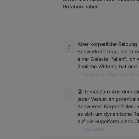
Rotation haben.
Aber körperliche Reibung i
Schwerkraftzüge, die zum 
einer Galaxie "fallen". Ic
ähnliche Wirkung hat und 
—
Tomáš Zato - Setzen Sie Moni
@ TomášZato Aus dem gleic
jeder Verlust an potentiel
Schwerere Körper fallen i
es sich um dynamische Re
auf die Kugelform eines Cl
—
Rob Jeffries