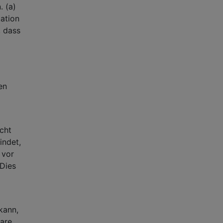
. (a)
tation
, dass
en
icht
indet,
 vor
 Dies
kann,
are