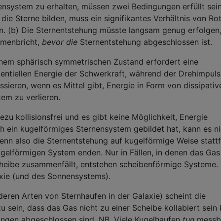
nsystem zu erhalten, müssen zwei Bedingungen erfüllt sein
ie Sterne bilden, muss ein signifikantes Verhältnis von Ro
n. (b) Die Sternentstehung müsste langsam genug erfolgen
mmenbricht,
bevor die
Sternentstehung abgeschlossen ist.
inem sphärisch symmetrischen Zustand erfordert eine
tentiellen Energie der Schwerkraft, während der Drehimpuls
assieren, wenn es Mittel gibt, Energie in Form von dissipativ
m zu verlieren.
ezu kollisionsfrei und es gibt keine Möglichkeit, Energie
ch ein kugelförmiges Sternensystem gebildet hat, kann es n
n also die Sternentstehung auf kugelförmige Weise stattf
gelförmigen System enden. Nur in Fällen, in denen das Gas
cheibe zusammenfällt, entstehen scheibenförmige Systeme.
laxie (und des Sonnensystems).
deren Arten von Sternhaufen in der Galaxie) scheint die
 sein, dass das Gas nicht zu einer Scheibe kollabiert sein 
ungen abgeschlossen sind. NB. Viele Kugelhaufen
tun
messb