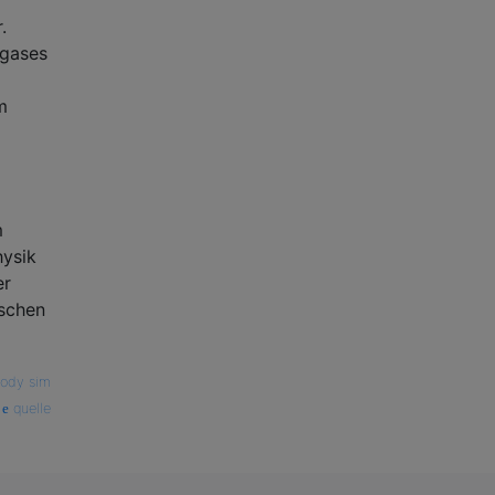
.
ngases
m
m
hysik
er
aschen
ody sim
quelle