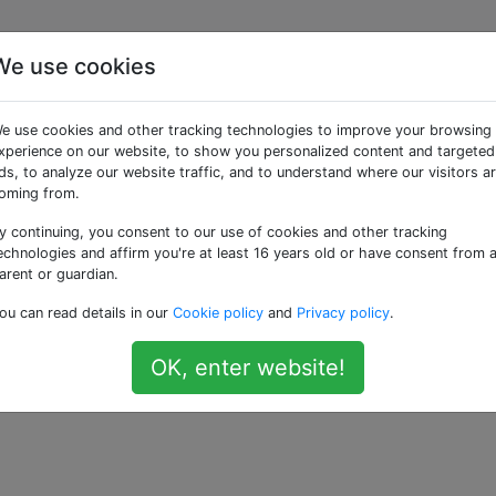
We use cookies
förmige Cluster nicht
e use cookies and other tracking technologies to improve your browsing
xperience on our website, to show you personalized content and targeted
ds, to analyze our website traffic, and to understand where our visitors a
oming from.
y continuing, you consent to our use of cookies and other tracking
und Galaxien scheibenförmig sind, weil dies die stabilste 
echnologies and affirm you're at least 16 years old or have consent from 
aufen sind sehr alt, oftmals älter als ihre Wirtsgalaxien. Wa
arent or guardian.
ou can read details in our
Cookie policy
and
Privacy policy
.
OK, enter website!