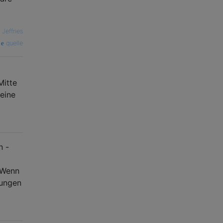
Jeffries
quelle
Mitte
 eine
n -
. Wenn
kungen