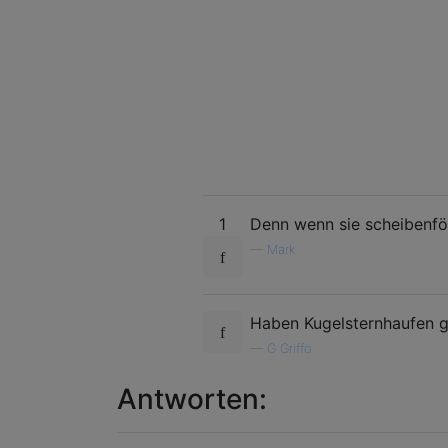
1
Denn wenn sie scheibenfö
—
Mark
Haben Kugelsternhaufen 
—
G Griffo
Antworten: