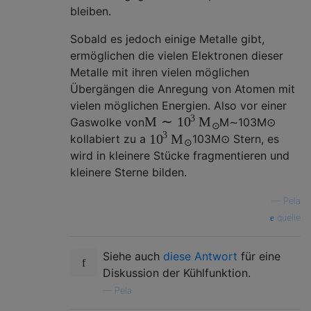
bleiben.
Sobald es jedoch einige Metalle gibt,
ermöglichen die vielen Elektronen dieser
Metalle mit ihren vielen möglichen
Übergängen die Anregung von Atomen mit
vielen möglichen Energien. Also vor einer
3
M
∼
10
M
Gaswolke von
M
∼
10
3
M
⊙
⊙
3
10
M
kollabiert zu a
10
3
M
⊙
Stern, es
⊙
wird in kleinere Stücke fragmentieren und
kleinere Sterne bilden.
—
Pela
quelle
Siehe auch
diese Antwort
für eine
Diskussion der Kühlfunktion.
—
Pela