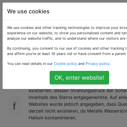
Astronomie
Tags
Account
We use cookies
Warum kann es jetzt
We use cookies and other tracking technologies to improve your bro
experience on our website, to show you personalized content and tar
analyze our website traffic, and to understand where our visitors are
keinen Quasistar
By continuing, you consent to our use of cookies and other tracking 
geben?
and affirm you're at least 16 years old or have consent from a parent
You can read details in our
Cookie policy
and
Privacy policy
.
Durch meine Forschung fand ich heraus, dass
OK, enter website!
8
theoretisch aufgrund eines Schwarzen Lochk
existierten, dessen Strahlungsdruck der Schw
innerhalb des Sterns entgegenwirkte. Auf ein
Websites wurde jedoch angegeben, dass Quas
derzeit nicht existieren, da Metalle Wassersto
Helium kontaminieren.