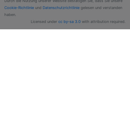
Durch die Nutzung unserer Website bestätigen Sie, dass Sie unsere
Cookie-Richtlinie
und
Datenschutzrichtlinie
gelesen und verstanden
haben.
Licensed under
cc by-sa 3.0
with attribution required.