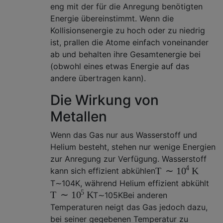
eng mit der für die Anregung benötigten
Energie übereinstimmt. Wenn die
Kollisionsenergie zu hoch oder zu niedrig
ist, prallen die Atome einfach voneinander
ab und behalten ihre Gesamtenergie bei
(obwohl eines etwas Energie auf das
andere übertragen kann).
Die Wirkung von
Metallen
Wenn das Gas nur aus Wasserstoff und
Helium besteht, stehen nur wenige Energien
zur Anregung zur Verfügung. Wasserstoff
4
T
∼
K
10
kann sich effizient abkühlen
T
∼
10
4
K
, während Helium effizient abkühlt
5
T
∼
K
10
T
∼
10
5
K
Bei anderen
Temperaturen neigt das Gas jedoch dazu,
bei seiner gegebenen Temperatur zu