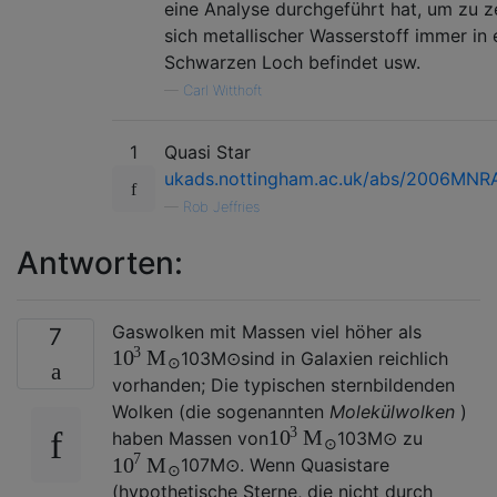
eine Analyse durchgeführt hat, um zu z
sich metallischer Wasserstoff immer in
Schwarzen Loch befindet usw.
—
Carl Witthoft
1
Quasi Star
ukads.nottingham.ac.uk/abs/2006MNR
—
Rob Jeffries
Antworten:
Gaswolken mit Massen viel höher als
7
3
10
M
10
3
M
⊙
sind in Galaxien reichlich
⊙
vorhanden; Die typischen sternbildenden
Wolken (die sogenannten
Molekülwolken
)
3
10
M
haben Massen von
10
3
M
⊙
zu
⊙
7
10
M
10
7
M
⊙
. Wenn Quasistare
⊙
(hypothetische Sterne, die nicht durch