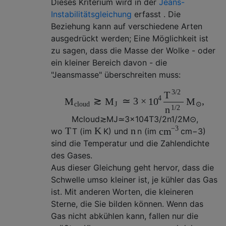
Dieses Kriterium wird in der
Jeans-
Instabilitätsgleichung
erfasst . Die
Beziehung kann auf verschiedene Arten
ausgedrückt werden; Eine Möglichkeit ist
zu sagen, dass die Masse der Wolke - oder
ein kleiner Bereich davon - die
"Jeansmasse" überschreiten muss:
3
/
2
T
4
≳
≃
3
×
,
M
M
10
M
c
l
o
u
d
J
⊙
1
/
2
n
M
c
l
o
u
d
≳
M
J
≃
3
×
10
4
T
3
/
2
n
1
/
2
M
⊙
,
−
3
T
K
n
c
m
wo
T
(im
K
) und
n
(im
c
m
−
3
)
sind die Temperatur und die Zahlendichte
des Gases.
Aus dieser Gleichung geht hervor, dass die
Schwelle umso kleiner ist, je kühler das Gas
ist. Mit anderen Worten, die kleineren
Sterne, die Sie bilden können. Wenn das
Gas nicht abkühlen kann, fallen nur die