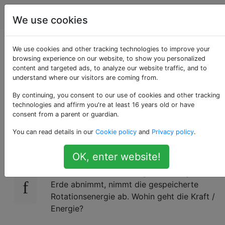
Astronomie
Tags
Account
We use cookies
Abnehmende
We use cookies and other tracking technologies to improve your
browsing experience on our website, to show you personalized
content and targeted ads, to analyze our website traffic, and to
Erdrotationsrate:
understand where our visitors are coming from.
Wohin geht die Kraft?
By continuing, you consent to our use of cookies and other tracking
technologies and affirm you're at least 16 years old or have
consent from a parent or guardian.
You can read details in our
Cookie policy
and
Privacy policy
.
Ich verstehe aus Wikipedia, dass "die Länge
8
des Tages, die im Laufe der Erdgeschichte
OK, enter website!
aufgrund von Gezeiteneffekten zugenommen
hat, ...". Wenn die Winkelgeschwindigkeit der
Erde abnimmt, nimmt die gespeicherte
Rotationsenergie ab. Wohin geht die Kraft /
Energie?