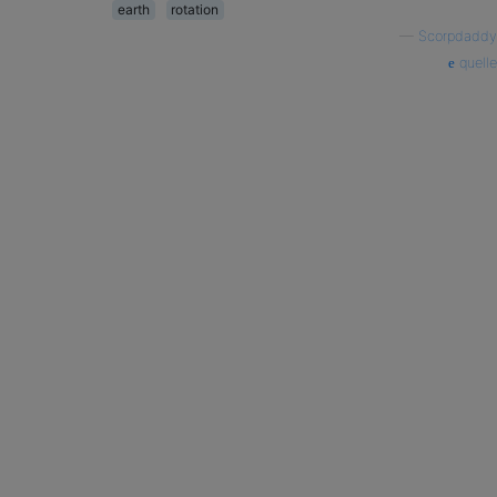
earth
rotation
—
Scorpdaddy
quelle