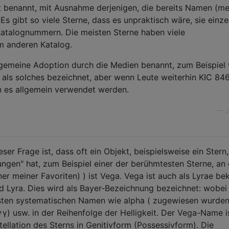
t benannt, mit Ausnahme derjenigen, die bereits Namen (me
 Es gibt so viele Sterne, dass es unpraktisch wäre, sie einze
Katalognummern. Die meisten Sterne haben viele
m anderen Katalog.
lgemeine Adoption durch die Medien benannt, zum Beispiel
t als solches bezeichnet, aber wenn Leute weiterhin KIC 8
 es allgemein verwendet werden.
—
J
ser Frage ist, dass oft ein Objekt, beispielsweise ein Stern,
gen" hat, zum Beispiel einer der berühmtesten Sterne, an 
ner meiner Favoriten) ) ist Vega. Vega ist auch als Lyrae be
ild Lyra. Dies wird als Bayer-Bezeichnung bezeichnet: wobei
rsten systematischen Namen wie alpha ( zugewiesen wurden
γ
γ
) usw. in der Reihenfolge der Helligkeit. Der Vega-Name i
ellation des Sterns in Genitivform (Possessivform). Die