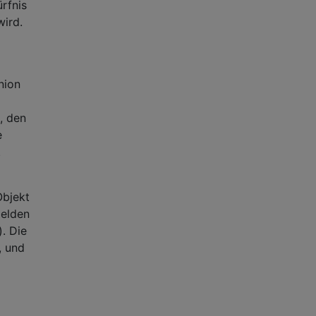
rfnis
ird.
nion
, den
e
.
Objekt
melden
). Die
, und