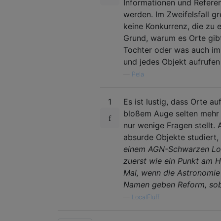
Informationen und Refere
werden. Im Zweifelsfall g
keine Konkurrenz, die zu 
Grund, warum es Orte gibt
Tochter oder was auch imm
und jedes Objekt aufrufen 
—
Pela
1
Es ist lustig, dass Orte a
bloßem Auge selten mehr 
nur wenige Fragen stellt.
absurde Objekte studiert,
einem AGN-Schwarzen Loch 
zuerst wie ein Punkt am Hi
Mal, wenn die Astronomie 
Namen geben Reform, sobal
—
LocalFluff