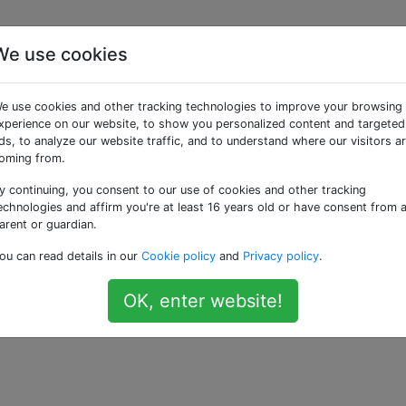
We use cookies
ssenschaftler
e use cookies and other tracking technologies to improve your browsing
?
xperience on our website, to show you personalized content and targeted
ds, to analyze our website traffic, and to understand where our visitors a
oming from.
y continuing, you consent to our use of cookies and other tracking
eltraum viele Himmelsobjekte (Planeten, Kometen, Sterne,
echnologies and affirm you're at least 16 years old or have consent from 
wir sie?
arent or guardian.
ou can read details in our
Cookie policy
and
Privacy policy
.
—
Root
OK, enter website!