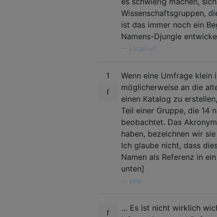
es schwierig machen, sich
Wissenschaftsgruppen, di
ist das immer noch ein Be
Namens-Djungle entwickel
—
LocalFluff
1
Wenn eine Umfrage klein is
möglicherweise an die alt
einen Katalog zu erstellen
Teil einer Gruppe, die 14
beobachtet. Das Akronym 
haben, bezeichnen wir sie
Ich glaube nicht, dass die
Namen als Referenz in ein
unten]
—
pela
… Es ist nicht wirklich wi