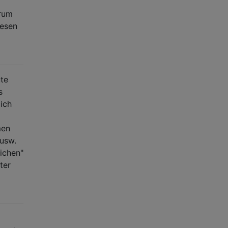
arum
iesen
ute
s
 ich
men
 usw.
lichen"
ter