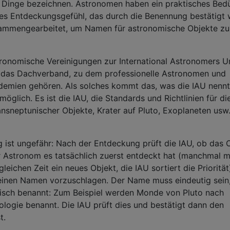
s Dinge bezeichnen. Astronomen haben ein praktisches Bedü
s Entdeckungsgefühl, das durch die Benennung bestätigt w
mmengearbeitet, um Namen für astronomische Objekte zu
tronomische Vereinigungen zur International Astronomers U
 das Dachverband, zu dem professionelle Astronomen und
ademien gehören. Als solches kommt das, was die IAU nennt
öglich. Es ist die IAU, die Standards und Richtlinien für di
nsneptunischer Objekte, Krater auf Pluto, Exoplaneten usw
 ist ungefähr: Nach der Entdeckung prüft die IAU, ob das 
er Astronom es tatsächlich zuerst entdeckt hat (manchmal 
eichen Zeit ein neues Objekt, die IAU sortiert die Priorität
 einen Namen vorzuschlagen. Der Name muss eindeutig sein
isch benannt: Zum Beispiel werden Monde von Pluto nach
logie benannt. Die IAU prüft dies und bestätigt dann den
t.