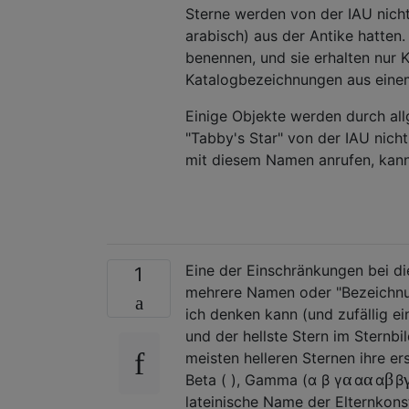
Sterne werden von der IAU nich
arabisch) aus der Antike hatten.
benennen, und sie erhalten nur 
Katalogbezeichnungen aus eine
Einige Objekte werden durch al
"Tabby's Star" von der IAU nich
mit diesem Namen anrufen, kann
Eine der Einschränkungen bei die
1
mehrere Namen oder "Bezeichnun
ich denken kann (und zufällig ei
und der hellste Stern im Sternb
meisten helleren Sternen ihre e
α
α
β
Beta ( ), Gamma (
α
β
γ
α
α
β
lateinische Name der Elternkonst