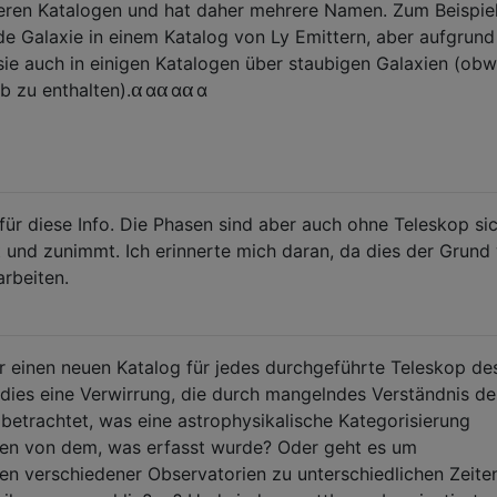
reren Katalogen und hat daher mehrere Namen. Zum Beispie
de Galaxie in einem Katalog von Ly Emittern, aber aufgrund 
 sie auch in einigen Katalogen über staubigen Galaxien (obw
α
α
α
b zu enthalten).
α
α
α
für diese Info. Die Phasen sind aber auch ohne Teleskop sic
t und zunimmt. Ich erinnerte mich daran, da dies der Grund 
rbeiten.
r einen neuen Katalog für jedes durchgeführte Teleskop de
dies eine Verwirrung, die durch mangelndes Verständnis d
betrachtet, was eine astrophysikalische Kategorisierung
en von dem, was erfasst wurde? Oder geht es um
ten verschiedener Observatorien zu unterschiedlichen Zeiten