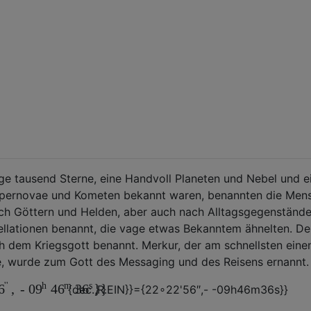
ge tausend Sterne, eine Handvoll Planeten und Nebel und e
pernovae und Kometen bekannt waren, benannten die Men
ch Göttern und Helden, aber auch nach Alltagsgegenstände
ellationen benannt, die vage etwas Bekanntem ähnelten. De
ch dem Kriegsgott benannt. Merkur, der am schnellsten eine
e, wurde zum Gott des Messaging und des Reisens ernannt.
''
h
m
s
,
-
}}
6
09
46
36
{
d
e
c
.
,
R.
EIN
}}
=
{
22
∘
22
'
56
″
,
- -
09
h
46
m
36
s
}}