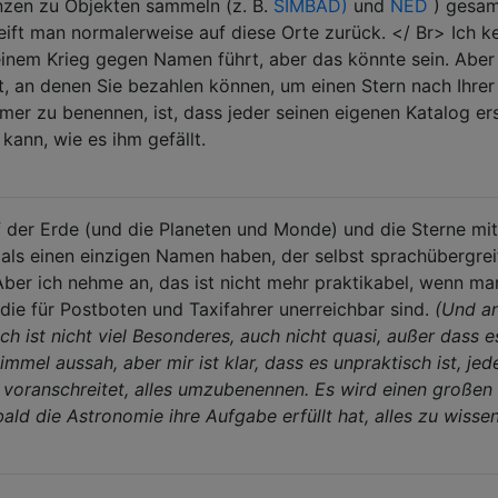
nzen zu Objekten sammeln (z. B.
SIMBAD)
und
NED
) gesam
reift man normalerweise auf diese Orte zurück. </ Br> Ich k
einem Krieg gegen Namen führt, aber das könnte sein. Aber
, an denen Sie bezahlen können, um einen Stern nach Ihrer
er zu benennen, ist, dass jeder seinen eigenen Katalog ers
kann, wie es ihm gefällt.
uf der Erde (und die Planeten und Monde) und die Sterne mit
als einen einzigen Namen haben, der selbst sprachübergre
 Aber ich nehme an, das ist nicht mehr praktikabel, wenn ma
 die für Postboten und Taxifahrer unerreichbar sind.
(Und a
ist nicht viel Besonderes, auch nicht quasi, außer dass e
mmel aussah, aber mir ist klar, dass es unpraktisch ist, jed
voranschreitet, alles umzubenennen. Es wird einen großen
d die Astronomie ihre Aufgabe erfüllt hat, alles zu wissen