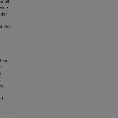
melt
enne
 der
tellen
ifend
n
n
s
es
.)