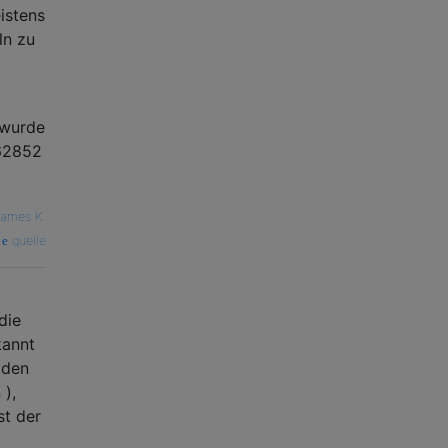
istens
ln zu
 wurde
462852
ames K.
quelle
die
kannt
 den
 ),
st der