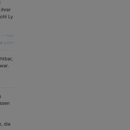
l
ihrer
ohl Ly
—
Pela
quelle
htbar,
war.
s
essen
, die