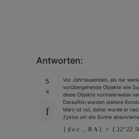
Antworten:
Vor Jahrtausenden, als nur weni
5
vorübergehende Objekte wie Su
diese Objekte normalerweise na
Daraufhin wurden stellare Konst
Mars ist rot, daher wurde er na
Zyklus um die Sonne absolviert
∘
'
{
d
e
c
.
,
R
A
}
=
{
22
22
5