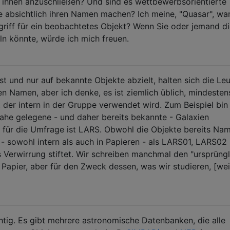
 ihnen anzuschließen? Und sind es wettbewerbsorientierte
e absichtlich ihren Namen machen? Ich meine, "Quasar", w
griff für ein beobachtetes Objekt? Wenn Sie oder jemand d
n könnte, würde ich mich freuen.
t und nur auf bekannte Objekte abzielt, halten sich die Le
en Namen, aber ich denke, es ist ziemlich üblich, mindesten
, der intern in der Gruppe verwendet wird. Zum Beispiel bin
 nahe gelegene - und daher bereits bekannte - Galaxien
für die Umfrage ist LARS. Obwohl die Objekte bereits Na
 - sowohl intern als auch in Papieren - als LARS01, LARS02
s Verwirrung stiftet. Wir schreiben manchmal den "ursprüng
 Papier, aber für den Zweck dessen, was wir studieren, [wei
chtig. Es gibt mehrere astronomische Datenbanken, die alle