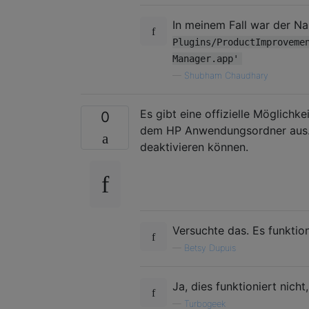
In meinem Fall war der N
Plugins/ProductImproveme
Manager.app'
—
Shubham Chaudhary
Es gibt eine offizielle Möglichk
0
dem HP Anwendungsordner aus. E
deaktivieren können.
Versuchte das. Es funktion
—
Betsy Dupuis
Ja, dies funktioniert nich
—
Turbogeek