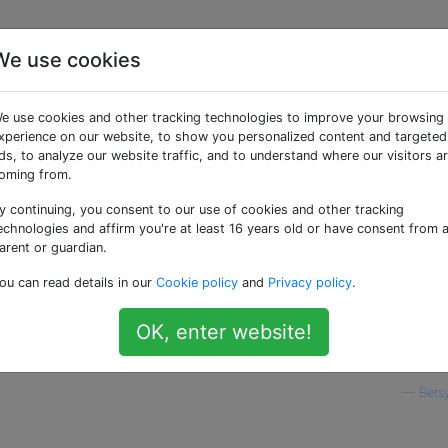
We use cookies
hung zum
e use cookies and other tracking technologies to improve your browsing
l
xperience on our website, to show you personalized content and targeted
ds, to analyze our website traffic, and to understand where our visitors a
oming from.
y continuing, you consent to our use of cookies and other tracking
ird ein Element mit dem Namen "HP Product Research"
echnologies and affirm you're at least 16 years old or have consent from 
arent or guardian.
ou can read details in our
Cookie policy
and
Privacy policy
.
 einigen HP Druckertreibern verbunden ist, die ich nicht me
r dieser Tracker hängt weiter herum.
OK, enter website!
sen Tracker loswird?
—
Bets