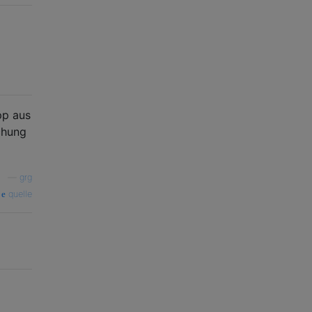
pp aus
chung
—
grg
quelle