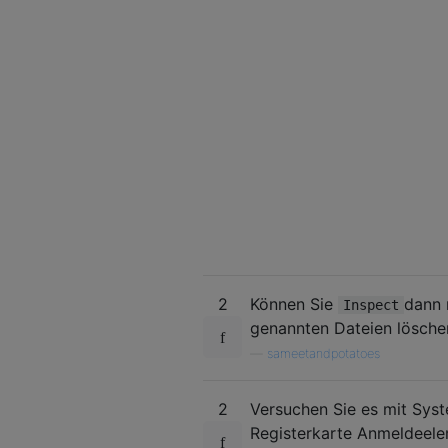
2
Können Sie
dann 
Inspect
genannten Dateien lösche
—
sameetandpotatoes
2
Versuchen Sie es mit Sys
Registerkarte Anmeldeelem