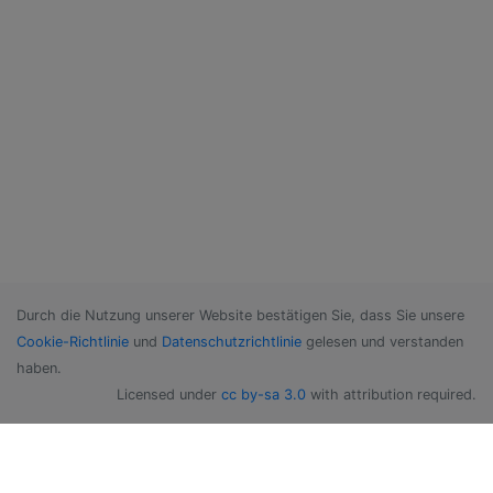
Durch die Nutzung unserer Website bestätigen Sie, dass Sie unsere
Cookie-Richtlinie
und
Datenschutzrichtlinie
gelesen und verstanden
haben.
Licensed under
cc by-sa 3.0
with attribution required.