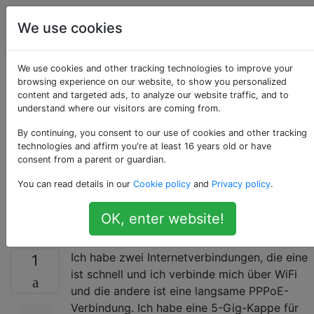
Apple
Tags
Account
We use cookies
So verwenden Sie
We use cookies and other tracking technologies to improve your
browsing experience on our website, to show you personalized
content and targeted ads, to analyze our website traffic, and to
zwei
understand where our visitors are coming from.
Internetverbindungen
By continuing, you consent to our use of cookies and other tracking
technologies and affirm you're at least 16 years old or have
consent from a parent or guardian.
unabhängig
You can read details in our
Cookie policy
and
Privacy policy
.
voneinander
OK, enter website!
Ich habe zwei Internetverbindungen, die eine
1
ist schnell und ich verbinde mich über WiFi
und die andere ist eine langsame PPPoE-
Verbindung. Ich habe eine 5-Gig-Kappe für