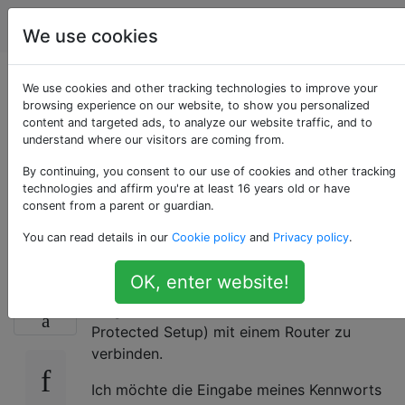
Apple
Tags
Account
We use cookies
Ist es möglich, ein
We use cookies and other tracking technologies to improve your
browsing experience on our website, to show you personalized
content and targeted ads, to analyze our website traffic, and to
iPhone / iPad über
understand where our visitors are coming from.
WiFi Protected Setup
By continuing, you consent to our use of cookies and other tracking
technologies and affirm you're at least 16 years old or have
consent from a parent or guardian.
(WPS) zu verbinden?
You can read details in our
Cookie policy
and
Privacy policy
.
OK, enter website!
Ich habe mich gefragt, ob jemand weiß, ob es
13
möglich ist, Ihr iPhone / iPad über WPS (WiFi
Protected Setup) mit einem Router zu
verbinden.
Ich möchte die Eingabe meines Kennworts