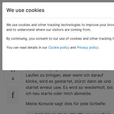
Apple
Tags
Account
We use cookies
Xquartz Crash
We use cookies and other tracking technologies to improve your brow
and to understand where our visitors are coming from.
Endlosschleife in
By continuing, you consent to our use of cookies and other tracking t
Mountain Lion?
You can read details in our
Cookie policy
and
Privacy policy
.
Ich versuche, Xquartz in Mountain Lion zum
11
Laufen zu bringen, aber wenn ich darauf
klicke, wird es gestartet, stürzt dann ab und
startet erneut usw. Es wird so wiederholt, bis
ich neu starte oder mich abmelde.
Meine Konsole sagt dies für jede Schleife: