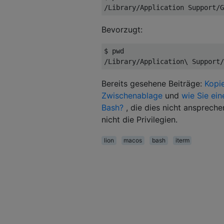
/
Library
/
Application
Support
/
G
Bevorzugt:
$ pwd
/
Library
/
Application
\ 
Support
/
Bereits gesehene Beiträge:
Kopie
Zwischenablage
und
wie Sie ei
Bash?
, die dies nicht ansprech
nicht die Privilegien.
lion
macos
bash
iterm