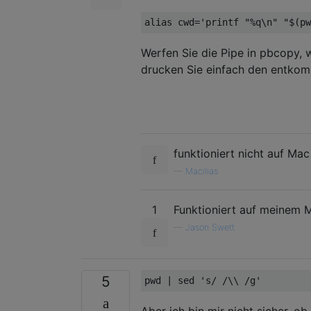
alias cwd
=
'printf "%q\n" "$(pw
Werfen Sie die Pipe in pbcopy, 
drucken Sie einfach den entko
funktioniert nicht auf Mac
—
Macilias
1
Funktioniert auf meinem 
—
Jason Swett
5
pwd 
|
 sed 
's/ /\\ /g'
Aber ich bin mir nicht sicher, o