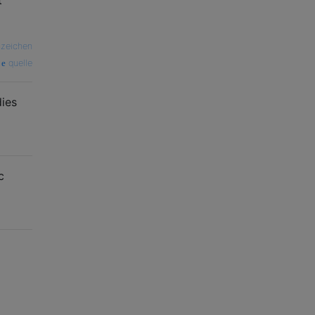
zeichen
quelle
dies
c