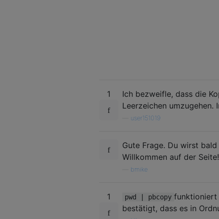
1
Ich bezweifle, dass die Ko
Leerzeichen umzugehen. I
—
user151019
Gute Frage. Du wirst ba
Willkommen auf der Seite!
—
bmike
1
funktioniert
pwd | pbcopy
bestätigt, dass es in Ordnu