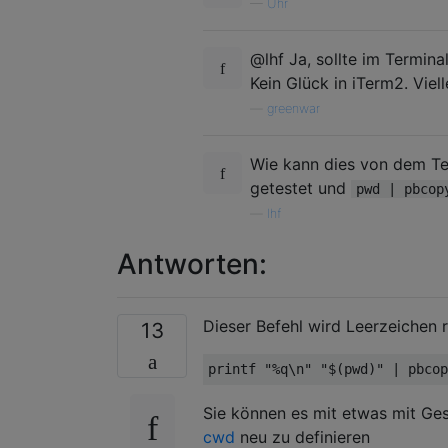
—
Uhr
@lhf Ja, sollte im Termin
Kein Glück in iTerm2. Viell
—
greenwar
Wie kann dies von dem Te
getestet und
pwd | pbcop
—
lhf
Antworten:
Dieser Befehl wird Leerzeichen r
13
printf 
"%q\n"
"$(pwd)"
|
 pbcop
Sie können es mit etwas mit Ge
cwd
neu zu definieren