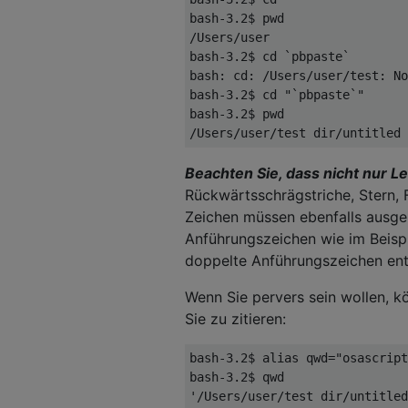
bash-3.2$ pwd
/Users/user
bash-3.2$ cd `pbpaste`
bash: cd: /Users/user/test: No
bash-3.2$ cd "`pbpaste`"
bash-3.2$ pwd
/Users/user/test dir/untitled 
Beachten Sie, dass nicht nur 
Rückwärtsschrägstriche, Stern,
Zeichen müssen ebenfalls ausgeb
Anführungszeichen wie im Beisp
doppelte Anführungszeichen ent
Wenn Sie pervers sein wollen, kö
Sie zu zitieren:
bash-3.2$ alias qwd="osascript
bash-3.2$ qwd
'/Users/user/test dir/untitled