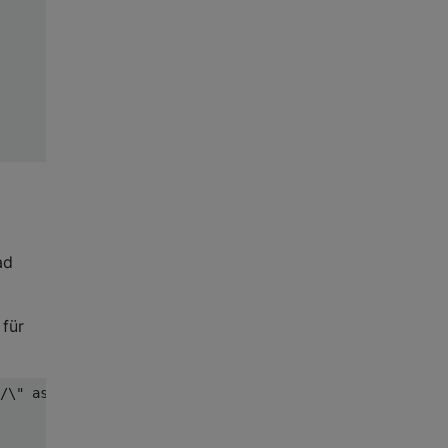
ad
 für
/\" as alias)'"