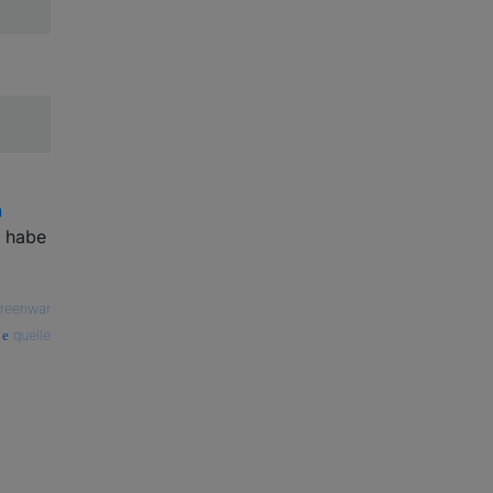
n
h habe
reenwar
quelle