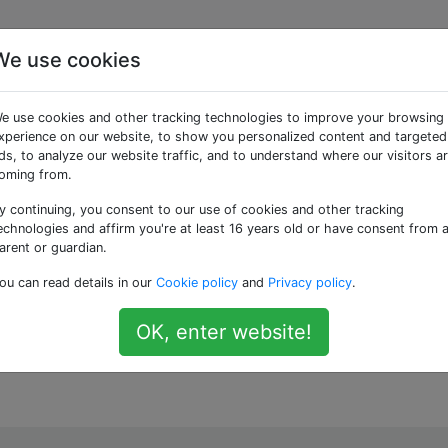
We use cookies
Bash-Escape-Räume in
e use cookies and other tracking technologies to improve your browsing
xperience on our website, to show you personalized content and targeted
ds, to analyze our website traffic, and to understand where our visitors a
oming from.
y continuing, you consent to our use of cookies and other tracking
hnis in die Zwischenablage kopieren
. Entko
pwd | pbcopy
echnologies and affirm you're at least 16 years old or have consent from 
en, so dass etwas in "Anwendungsunterstützung" beispiels
arent or guardian.
scheine mich nicht daran zu erinnern, dass dies immer der Fal
ou can read details in our
Cookie policy
and
Privacy policy
.
hen können. ITerm2 benutzen.
OK, enter website!
um alles zu entkommen? Probleme beim Suchen, zu viele Fra
.
c