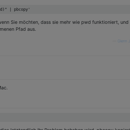
d)" | pbcopy'
wenn Sie möchten, dass sie mehr wie pwd funktioniert, und
mmenen Pfad aus.
—
Glenn 
Mac.
b dies letztendlich Ihr Problem beheben wird. pbcopy kopier