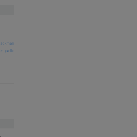
Jackman
quelle
t