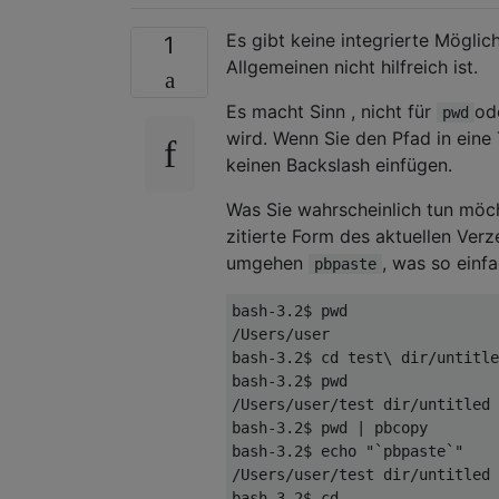
Es gibt keine integrierte Möglic
1
Allgemeinen nicht hilfreich ist.
Es macht Sinn , nicht für
od
pwd
wird. Wenn Sie den Pfad in ein
keinen Backslash einfügen.
Was Sie wahrscheinlich tun möchte
zitierte Form des aktuellen Ver
umgehen
, was so einf
pbpaste
bash-3.2$ pwd
/Users/user
bash-3.2$ cd test\ dir/untitle
bash-3.2$ pwd
/Users/user/test dir/untitled 
bash-3.2$ pwd | pbcopy
bash-3.2$ echo "`pbpaste`"
/Users/user/test dir/untitled 
bash-3.2$ cd