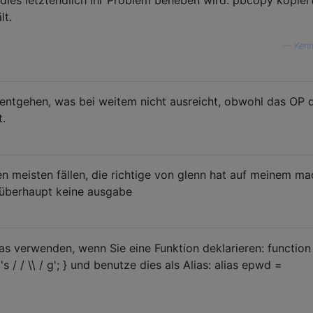
lt.
—
Kenn
entgehen, was bei weitem nicht ausreicht, obwohl das OP 
t.
en meisten fällen, die richtige von glenn hat auf meinem ma
t überhaupt keine ausgabe
as ​​verwenden, wenn Sie eine Funktion deklarieren: function
 / / \\ / g'; } und benutze dies als Alias: alias epwd =