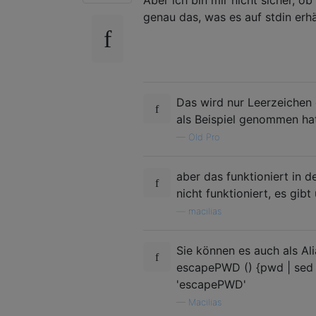
genau das, was es auf stdin erhä
Das wird nur Leerzeichen 
als Beispiel genommen ha
—
Old Pro
aber das funktioniert in d
nicht funktioniert, es gib
—
macilias
Sie können es auch als Ali
escapePWD () {pwd | sed 's
'escapePWD'
—
Macilias