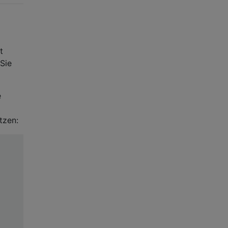
m
t
Sie
e
tzen: