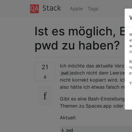
Apple
Tags
Ist es möglich, 
W
pwd zu haben?
e
a
c
B
Ich möchte das aktuelle Verzeic
21
t
jedoch nicht dem Leerzeich
pwd
p
nicht korrekt kopiert wird. Ich 
Y
also hätte ich etwas falsch mac
Gibt es eine Bash-Einstellung, 
Themen zu Spaces.app oder
es
Aktuell:
$ pwd