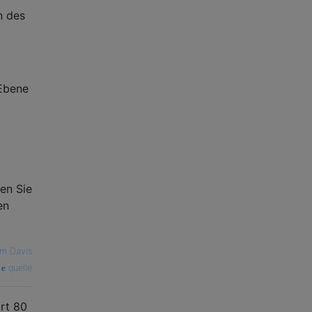
n des
 Ebene
en Sie
en
m Davis
quelle
rt 80