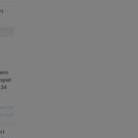
rt
Wenn
spiel
234
hew Hall
quelle
rt