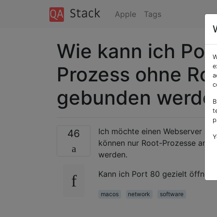
Apple
Tags
Wie kann ich Port
W
Prozess ohne Ro
e
a
c
gebunden werde
B
t
p
Ich möchte einen Webserver auf
46
Y
können nur Root-Prozesse an Po
werden.
Kann ich Port 80 gezielt öffnen
macos
network
software