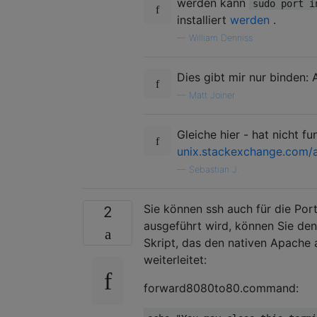
werden kann
sudo port i
installiert
werden
.
—
William Denniss
Dies gibt mir nur binden: 
—
Matt Joiner
Gleiche hier - hat nicht f
unix.stackexchange.com/
—
Sebastian J.
Sie können ssh auch für die Po
2
ausgeführt wird, können Sie den
Skript, das den nativen Apache 
weiterleitet:
forward8080to80.command: