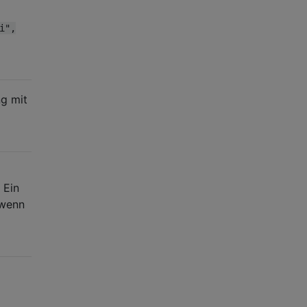
i",
ng mit
 Ein
 wenn