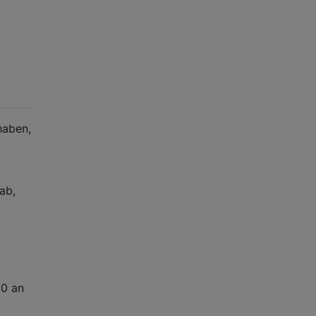
haben,
ab,
80 an