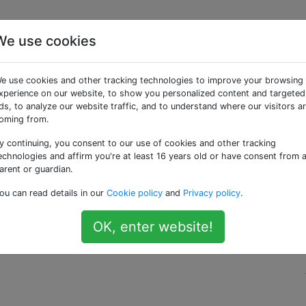
We use cookies
 80 öffnen, damit ein
e use cookies and other tracking technologies to improve your browsing
otberechtigung daran
xperience on our website, to show you personalized content and targeted
ds, to analyze our website traffic, and to understand where our visitors a
oming from.
n kann?
y continuing, you consent to our use of cookies and other tracking
echnologies and affirm you're at least 16 years old or have consent from 
arent or guardian.
 meinem Mac als Nicht-Root-Prozess ausführen. Normaler
ou can read details in our
Cookie policy
and
Privacy policy
.
rt 80 (oder an einen beliebigen Port unter 1024) gebunde
OK, enter website!
, damit Nicht-Root-Prozesse darauf lauschen können?