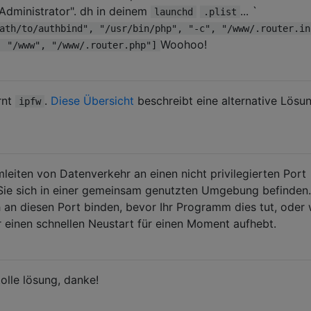
 Administrator". dh in deinem
... `
launchd
.plist
ath/to/authbind", "/usr/bin/php", "-c", "/www/.router.in
Woohoo!
, "/www", "/www/.router.php"]
rnt
.
Diese Übersicht
beschreibt eine alternative Lösu
ipfw
leiten von Datenverkehr an einen nicht privilegierten Port
 Sie sich in einer gemeinsam genutzten Umgebung befinden.
 an diesen Port binden, bevor Ihr Programm dies tut, oder
 einen schnellen Neustart für einen Moment aufhebt.
tolle lösung, danke!