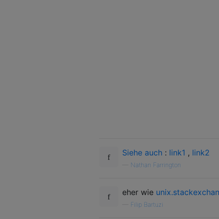
Siehe auch
:
link1
,
link2
—
Nathan Farrington
eher wie
unix.stackexcha
—
Filip Bartuzi