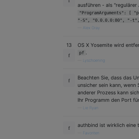
ausführen - als "regulärer
"ProgramArguments": [ "p
"-S", "0.0.0.0:80", "-t"
—
Alex Gray
13
OS X Yosemite wird entfe
.
pf
—
Lyschoening
Beachten Sie, dass das Um
unsicher sein kann, wenn
anderer Prozess kann sich
Ihr Programm den Port für
—
Lie Ryan
authbind ist wirklich eine 
—
Favoriten