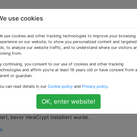
We use cookies
estplatte in Windows 10
e use cookies and other tracking technologies to improve your browsing
lesbar
xperience on our website, to show you personalized content and targeted
ds, to analyze our website traffic, and to understand where our visitors a
oming from.
y continuing, you consent to our use of cookies and other tracking
em Windows-Computer von einer externen Festplatte mit d
echnologies and affirm you're at least 16 years old or have consent from 
n ich die verschlüsselte Diskette in das MacBook einstecke
arent or guardian.
 Fehlermeldung "Die eingelegte Diskette konnte von diesem
ou can read details in our
Cookie policy
and
Privacy policy
.
 Wenn ich VeraCrypt für Mac öffne und versuche, die Festp
lermeldung "hdiutil: Anhängen fehlgeschlagen - keine
OK, enter website!
ert, bevor VeraCrypt installiert wurde.