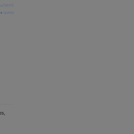
uzfahrt5
quelle
es,