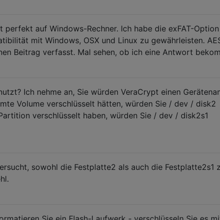
st perfekt auf Windows-Rechner. Ich habe die exFAT-Option
ibilität mit Windows, OSX und Linux zu gewährleisten. AE
nen Beitrag verfasst. Mal sehen, ob ich eine Antwort beko
nutzt? Ich nehme an, Sie würden VeraCrypt einen Geräten
te Volume verschlüsselt hätten, würden Sie / dev / disk2
artition verschlüsselt haben, würden Sie / dev / disk2s1
rsucht, sowohl die Festplatte2 als auch die Festplatte2s1 
hl.
ormatieren Sie ein Flash-Laufwerk - verschlüsseln Sie es mi