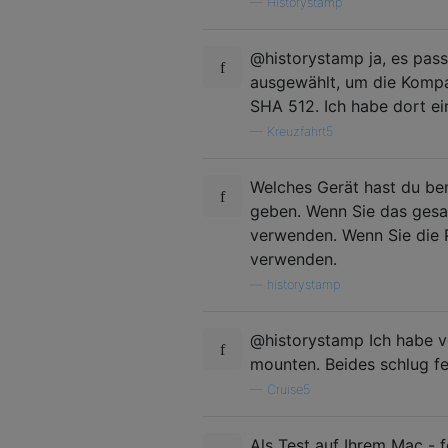
—
Historystamp
@historystamp ja, es pas
ausgewählt, um die Kompat
SHA 512. Ich habe dort ei
—
Kreuzfahrt5
Welches Gerät hast du be
geben. Wenn Sie das gesam
verwenden. Wenn Sie die P
verwenden.
—
historystamp
@historystamp Ich habe ve
mounten. Beides schlug fe
—
Cruise5
Als Test auf Ihrem Mac - f