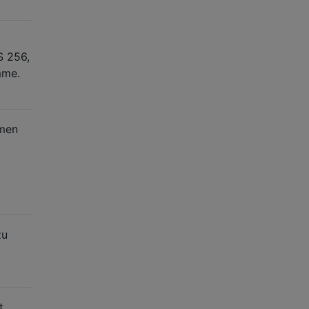
S 256,
mme.
amen
zu
t