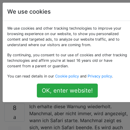
Apple
Tags
Account
We use cookies
Wiederholte Warnung
We use cookies and other tracking technologies to improve your
browsing experience on our website, to show you personalized
content and targeted ads, to analyze our website traffic, and to
"Safari möchte den
understand where our visitors are coming from.
Schlüsselbund"
By continuing, you consent to our use of cookies and other tracking
technologies and affirm you're at least 16 years old or have
consent from a parent or guardian.
Lokale Elemente
You can read details in our
Cookie policy
and
Privacy policy
.
"verwenden"
OK, enter website!
Ich erhalte diese Warnung wiederholt.
8
Manchmal, aber nicht immer, wird angezeigt,
wann ich Safari starte. Manchmal zeigt es
sich, wenn ich Safari beende. Es wird auch