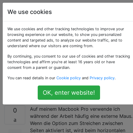
Apple
Tags
Account
We use cookies
Wie deaktiviere ich
We use cookies and other tracking technologies to improve your
browsing experience on our website, to show you personalized
content and targeted ads, to analyze our website traffic, and to
das Scrollen für die
understand where our visitors are coming from.
Seitennavigation mit
By continuing, you consent to our use of cookies and other tracking
technologies and affirm you're at least 16 years old or have
consent from a parent or guardian.
der Maus, aber nicht
You can read details in our
Cookie policy
and
Privacy policy
.
mit dem Trackpad?
OK, enter website!
Auf meinem Macbook Pro verwende ich
0
während der Arbeit häufig eine externe Maus.
Wenn die Option zum Streichen zwischen
Seiten aktiviert ist, wird beim horizontalen