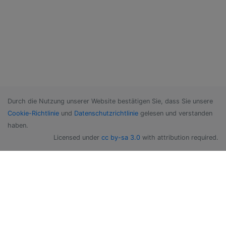
Durch die Nutzung unserer Website bestätigen Sie, dass Sie unsere
Cookie-Richtlinie
und
Datenschutzrichtlinie
gelesen und verstanden
haben.
Licensed under
cc by-sa 3.0
with attribution required.