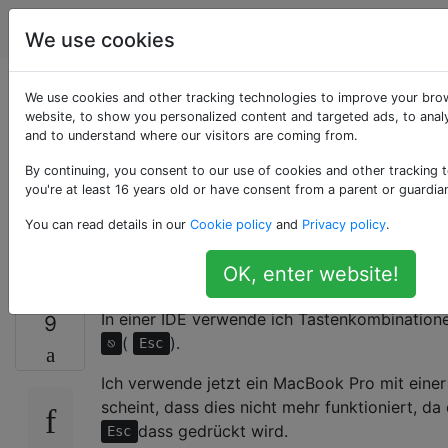
Apple
Tags
Account
We use cookies
Tastenkombination
We use cookies and other tracking technologies to improve your bro
website, to show you personalized content and targeted ads, to analy
and to understand where our visitors are coming from.
funktioniert bei
By continuing, you consent to our use of cookies and other tracking 
Verwendung der
you're at least 16 years old or have consent from a parent or guardia
You can read details in our
Cookie policy
and
Privacy policy
.
Touchbar nicht?
OK, enter website!
In einer IDE verwende ich Tastenkombination
9
(
).
⎋
Esc
Ich verwende jetzt ein MacBook Pro mit einer
scheint, dass dies nicht mehr funktioniert, da
dass gedrückt wird.
Esc