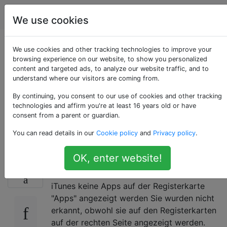
Apple
Tags
Account
We use cookies
IPhone 6s-Apps
We use cookies and other tracking technologies to improve your
browsing experience on our website, to show you personalized
content and targeted ads, to analyze our website traffic, and to
werden in iTunes
understand where our visitors are coming from.
unter Windows 10
By continuing, you consent to our use of cookies and other tracking
technologies and affirm you're at least 16 years old or have
consent from a parent or guardian.
nicht angezeigt
You can read details in our
Cookie policy
and
Privacy policy
.
OK, enter website!
Ich habe ein Problem, da ich Windows 10
3
installiert habe, ein IPhone 6s besitze und in
iTunes keine Apps auf der Registerkarte
"Apps" angezeigt werden Sie wurden nicht
erkannt, obwohl sie auf den Registerkarten
auf der rechten Seite angezeigt werden.