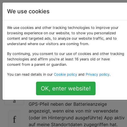
Apple
Tags
Account
We use cookies
Warum ist das
We use cookies and other tracking technologies to improve your
browsing experience on our website, to show you personalized
content and targeted ads, to analyze our website traffic, and to
Symbol für
understand where our visitors are coming from.
Ortungsdienste
By continuing, you consent to our use of cookies and other tracking
technologies and affirm you're at least 16 years old or have
consent from a parent or guardian.
immer vorhanden?
You can read details in our
Cookie policy
and
Privacy policy
.
OK, enter website!
Ich habe gestern Abend mein iPhone 4 auf
12
iOS 5 aktualisiert. In iOS 4 wurde der violette
GPS-Pfeil neben der Batterieanzeige
angezeigt, wenn eine von mir verwendete
(oder im Hintergrund ausgeführte) App aktiv
auf meine Standortdaten zugegriffen hat.