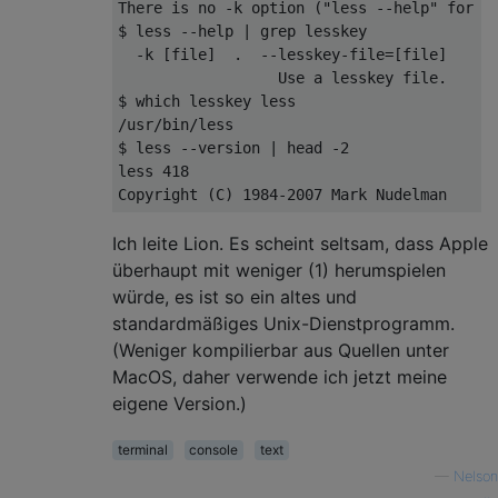
There
 is no 
-
k option 
(
"less --help"
for
 h
$ less 
--
help 
|
 grep lesskey

-
k 
[
file
]
.
--
lesskey
-
file
=[
file
]
Use
 a lesskey file
.
/
usr
/
bin
/
less

$ less 
--
version 
|
 head 
-
2
less 
418
Copyright
(
C
)
1984
-
2007
Mark
Nudelman
Ich leite Lion. Es scheint seltsam, dass Apple
überhaupt mit weniger (1) herumspielen
würde, es ist so ein altes und
standardmäßiges Unix-Dienstprogramm.
(Weniger kompilierbar aus Quellen unter
MacOS, daher verwende ich jetzt meine
eigene Version.)
terminal
console
text
—
Nelson