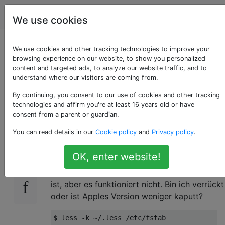
Apple
Tags
Account
We use cookies
Fehlt weniger (1) die
We use cookies and other tracking technologies to improve your
browsing experience on our website, to show you personalized
content and targeted ads, to analyze our website traffic, and to
Funktion für weniger
understand where our visitors are coming from.
Schlüssel?
By continuing, you consent to our use of cookies and other tracking
technologies and affirm you're at least 16 years old or have
consent from a parent or guardian.
You can read details in our
Cookie policy
and
Privacy policy
.
less (1), der Terminal-Datei-Pager, scheint
8
lesskey (1) und die Möglichkeit, die
OK, enter website!
Tastenanschläge in weniger zu binden, zu
fehlen. Die Dokumente behaupten, dass es da
ist, aber es funktioniert nicht. Bin ich verrückt
oder ist Apples Version weniger kaputt?
$ less 
-
k 
~/.
less 
/
etc
/