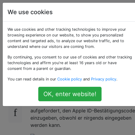
Apple
Tags
Account
We use cookies
Kein Eingabefeld für
We use cookies and other tracking technologies to improve your
browsing experience on our website, to show you personalized
content and targeted ads, to analyze our website traffic, and to
den Apple ID-
understand where our visitors are coming from.
Bestätigungscode
By continuing, you consent to our use of cookies and other tracking
technologies and affirm you're at least 16 years old or have
consent from a parent or guardian.
You can read details in our
Cookie policy
and
Privacy policy
.
Ich habe ein älteres iPad Mini und wenn ich
20
ein Spiel benutze, fragt iOS Game Center
OK, enter website!
nach meinem Passwort, das ich eingebe, und
es wird akzeptiert. Anschließend werden Sie
aufgefordert, den Apple ID-Bestätigungscode
einzugeben, obwohl er nirgends eingegeben
werden kann.