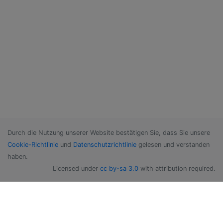
Durch die Nutzung unserer Website bestätigen Sie, dass Sie unsere
Cookie-Richtlinie
und
Datenschutzrichtlinie
gelesen und verstanden
haben.
Licensed under
cc by-sa 3.0
with attribution required.