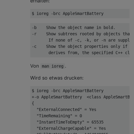
erhalten:
-b    Show the object name in bold.

-r    Show subtrees rooted by objects that 
       If none of -c, -k, or -n are supplie
-c    Show the object properties only if th
Von
.
man ioreg
Wird so etwas drucken:
$ ioreg -brc AppleSmartBattery

+-o AppleSmartBattery  <class AppleSmartBat
{

  "ExternalConnected" = Yes

  "TimeRemaining" = 0

  "InstantTimeToEmpty" = 65535

  "ExternalChargeCapable" = Yes
