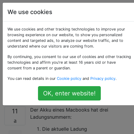
Apple
Tags
Account
We use cookies
Wie bestimmt
We use cookies and other tracking technologies to improve your
browsing experience on our website, to show you personalized
content and targeted ads, to analyze our website traffic, and to
Coconut Battery die
understand where our visitors are coming from.
Designkapazität
By continuing, you consent to our use of cookies and other tracking
technologies and affirm you're at least 16 years old or have
consent from a parent or guardian.
eines Macbook-
You can read details in our
Cookie policy
and
Privacy policy
.
Akkus?
OK, enter website!
Der Akku eines Macbooks hat drei
11
Ladungsnummern:
Die aktuelle Ladung