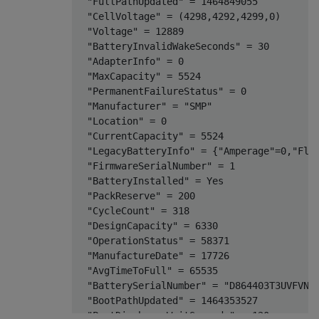
  "FullPathUpdated" = 1464849055

  "CellVoltage" = (4298,4292,4299,0)

  "Voltage" = 12889

  "BatteryInvalidWakeSeconds" = 30

  "AdapterInfo" = 0

  "MaxCapacity" = 5524

  "PermanentFailureStatus" = 0

  "Manufacturer" = "SMP"

  "Location" = 0

  "CurrentCapacity" = 5524

  "LegacyBatteryInfo" = {"Amperage"=0,"Flag
  "FirmwareSerialNumber" = 1

  "BatteryInstalled" = Yes

  "PackReserve" = 200

  "CycleCount" = 318

  "DesignCapacity" = 6330

  "OperationStatus" = 58371

  "ManufactureDate" = 17726

  "AvgTimeToFull" = 65535

  "BatterySerialNumber" = "D864403T3UVFVN7A
  "BootPathUpdated" = 1464353527

  "PostDischargeWaitSeconds" = 120
