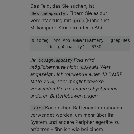
  "Temperature" = 3096

Das Feld, das Sie suchen, ist
  "UserVisiblePathUpdated" = 1464849490

. Filtern Sie es zur
DesignCapacity
  "InstantAmperage" = 0

Vereinfachung mit
(Einheit ist
grep
  "ManufacturerData" = <000000000702000a038
Milliampere-Stunden oder mAh):
  "MaxErr" = 1

  "FullyCharged" = Yes

$ ioreg -brc AppleSmartBattery | grep Desig
  "DeviceName" = "bq20z451"

  "IOGeneralInterest" = "IOCommand is not s
  "Amperage" = 0

Ihr
Feld wird
DesignCapacity
  "IsCharging" = No

möglicherweise nicht
als Wert
6330
  "DesignCycleCount9C" = 1000

angezeigt . Ich verwende einen 13 "rMBP
  "PostChargeWaitSeconds" = 120

  "AvgTimeToEmpty" = 65535

Mitte 2014, aber möglicherweise
verwenden Sie ein anderes System mit
anderen Batteriebewertungen.
Kann neben Batterieinformationen
ioreg
verwendet werden, um mehr über Ihr
System und andere Peripheriegeräte zu
erfahren - ähnlich wie bei einem