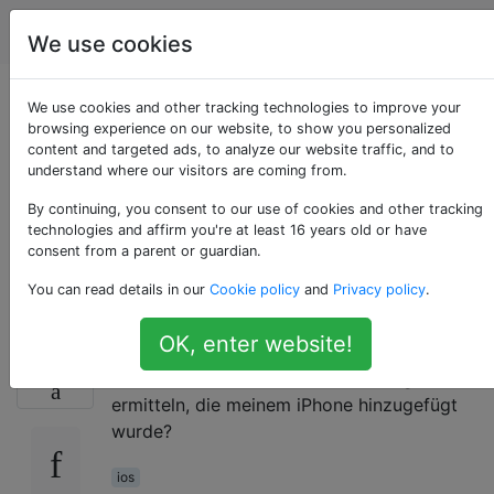
Apple
Tags
Account
We use cookies
Ist es möglich, ein
We use cookies and other tracking technologies to improve your
browsing experience on our website, to show you personalized
content and targeted ads, to analyze our website traffic, and to
App-
understand where our visitors are coming from.
Installationsdatum für
By continuing, you consent to our use of cookies and other tracking
technologies and affirm you're at least 16 years old or have
consent from a parent or guardian.
iOS zu ermitteln?
You can read details in our
Cookie policy
and
Privacy policy
.
OK, enter website!
Gibt es eine Möglichkeit, das
0
Installationsdatum einer Anwendung zu
ermitteln, die meinem iPhone hinzugefügt
wurde?
ios