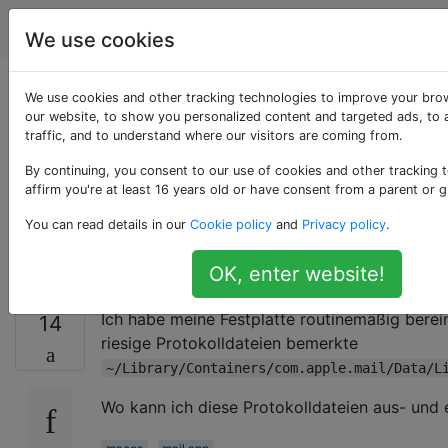
Apple
Tags
Account
We use cookies
Riesige Apple Mail-
We use cookies and other tracking technologies to improve your bro
our website, to show you personalized content and targeted ads, to 
traffic, and to understand where our visitors are coming from.
Protokolle
By continuing, you consent to our use of cookies and other tracking 
(Verbindungsprotokoll
affirm you're at least 16 years old or have consent from a parent or g
You can read details in our
Cookie policy
and
Privacy policy
.
aktiviert)
OK, enter website!
Ich habe meine Festplatte routinemäßig bereini
14
riesige Protokolldateien bemerkte
~/Library/Containers/com.apple.mail/Data/L
Wo kann ich diese Protokolldateien aus- und 