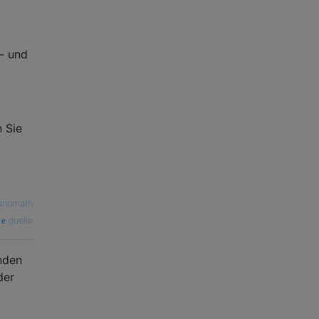
x- und
 Sie
anomath
quelle
nden
der