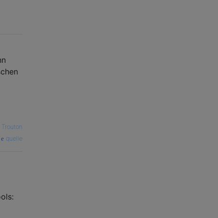
nn
schen
 Trouton
quelle
ols: