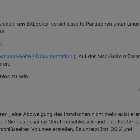
ickelt,
um
BitLocker-verschlüsselte Partitionen unter Linu
en
.
:
wnload-Seite
/
Dokumentation
). Auf der Mac-Seite müssen
eren.
nlos zu sein.
—
Kl
en , eine Abzweigung des inzwischen nicht mehr existiere
nen Sie das gesamte Gerät verschlüsseln und eine Fat32- o
rschlüsselten Volumes erstellen. Es unterstützt OS X und