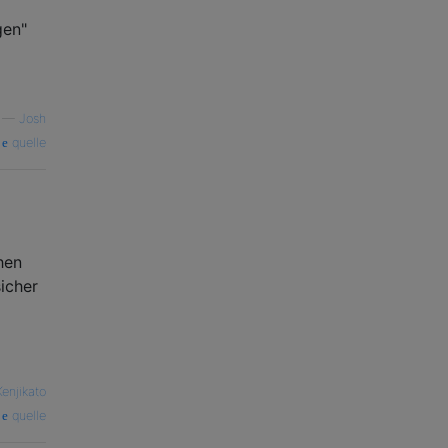
gen"
—
Josh
quelle
hen
icher
Kenjikato
quelle