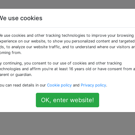
We use cookies
lüsselter USB-Stick
e use cookies and other tracking technologies to improve your browsing
xperience on our website, to show you personalized content and targeted
ds, to analyze our website traffic, and to understand where our visitors a
sselten USB-Stick, den ich mit Windows und OS X verwenden
oming from.
y continuing, you consent to our use of cookies and other tracking
eren und dann verschlüsselte Bilddateien (mehr als eine au
echnologies and affirm you're at least 16 years old or have consent from 
n 4 GB) haben, die ich auf beiden mounten könnte, und di
arent or guardian.
 Stick selbst zu tun.
ou can read details in our
Cookie policy
and
Privacy policy
.
esten Format?
OK, enter website!