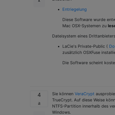
Entriegelung
Diese Software wurde entw
Mac OSX-Systemen zu
les
Dateisystem eines Drittanbieters
LaCie's Private-Public (
Do
zusätzlich OSXFuse installi
Die Software scheint koste
Sie können
VeraCrypt
ausprobier
4
TrueCrypt. Auf diese Weise kön
NTFS-Partition innerhalb des ve
Windows.