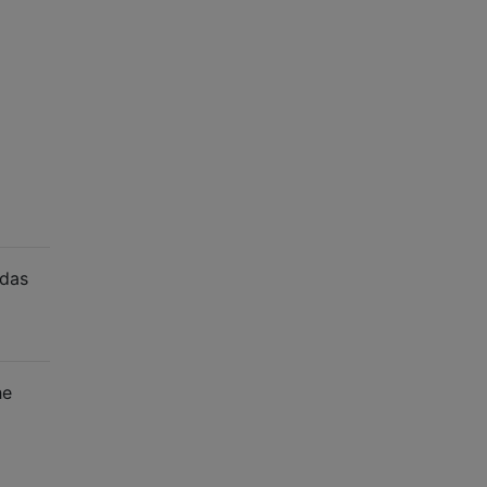
 das
he