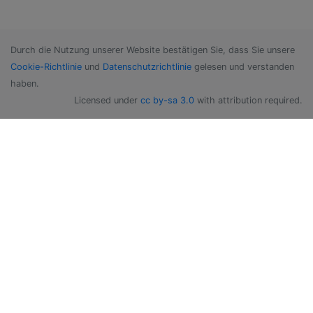
Durch die Nutzung unserer Website bestätigen Sie, dass Sie unsere
Cookie-Richtlinie
und
Datenschutzrichtlinie
gelesen und verstanden
haben.
Licensed under
cc by-sa 3.0
with attribution required.