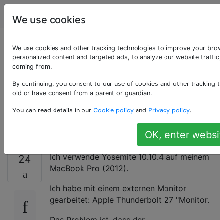
Apple
Tags
Account
We use cookies
Die CPU-Auslastung
We use cookies and other tracking technologies to improve your bro
personalized content and targeted ads, to analyze our website traffic
coming from.
ist bei Yosemite und
By continuing, you consent to our use of cookies and other tracking t
einem externen
old or have consent from a parent or guardian.
You can read details in our
Cookie policy
and
Privacy policy
.
Monitor zu hoch
OK, enter websi
Ich verwende Yosemite 10.10.4 auf meinem
24
MacBook Pro (2012).
Ich habe mit einem externen Monitor
gearbeitet: Apple Thunderbolt 27 "Monitor.
Das Problem ist, dass der