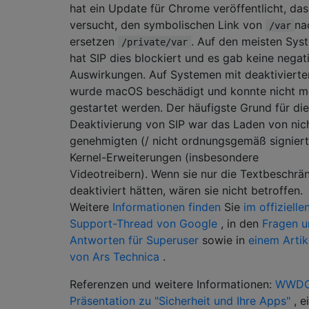
hat ein Update für Chrome veröffentlicht, das
versucht, den symbolischen Link von
na
/var
ersetzen
. Auf den meisten Sys
/private/var
hat SIP dies blockiert und es gab keine negat
Auswirkungen. Auf Systemen mit deaktiviert
wurde macOS beschädigt und konnte nicht m
gestartet werden. Der häufigste Grund für die
Deaktivierung von SIP war das Laden von nic
genehmigten (/ nicht ordnungsgemäß signiert
Kernel-Erweiterungen (insbesondere
Videotreibern). Wenn sie nur die Textbeschrä
deaktiviert hätten, wären sie nicht betroffen.
Weitere
Informationen finden
Sie
im offizielle
Support-Thread von Google
, in den
Fragen u
Antworten für Superuser
sowie in
einem Artik
von Ars Technica
.
Referenzen und weitere Informationen:
WWDC
Präsentation zu "Sicherheit und Ihre Apps"
, e