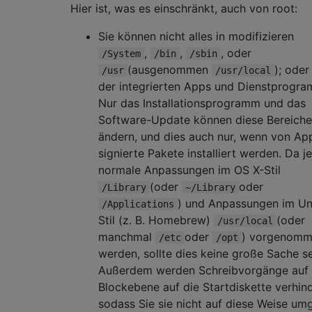
Hier ist, was es einschränkt, auch von root:
Sie können nicht alles in modifizieren
,
,
, oder
/System
/bin
/sbin
(ausgenommen
); oder
/usr
/usr/local
der integrierten Apps und Dienstprogr
Nur das Installationsprogramm und das
Software-Update können diese Bereiche
ändern, und dies auch nur, wenn von Ap
signierte Pakete installiert werden. Da 
normale Anpassungen im OS X-Stil
(oder
oder
/Library
~/Library
) und Anpassungen im Un
/Applications
Stil (z. B. Homebrew)
(oder
/usr/local
manchmal
oder
) vorgenom
/etc
/opt
werden, sollte dies keine große Sache se
Außerdem werden Schreibvorgänge auf
Blockebene auf die Startdiskette verhind
sodass Sie sie nicht auf diese Weise um