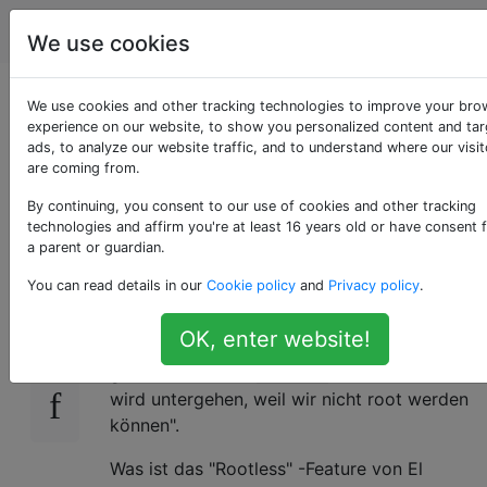
Apple
Tags
Account
We use cookies
Was ist das "rootless"
We use cookies and other tracking technologies to improve your bro
experience on our website, to show you personalized content and ta
ads, to analyze our website traffic, and to understand where our visit
-Feature in El Capitan
are coming from.
wirklich?
By continuing, you consent to our use of cookies and other tracking
technologies and affirm you're at least 16 years old or have consent 
a parent or guardian.
You can read details in our
Cookie policy
and
Privacy policy
.
Ich habe gerade von der "Rootless" -Funktion
243
in El Capitan erfahren und höre Dinge wie "Es
OK, enter website!
gibt keinen Root-Benutzer", "Nichts kann
geändert werden
" und "Die Welt
/System
wird untergehen, weil wir nicht root werden
können".
Was ist das "Rootless" -Feature von El