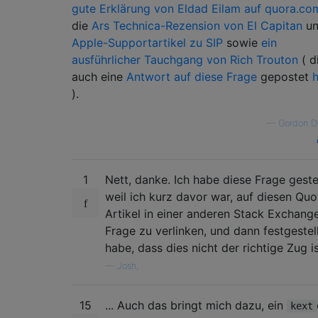
gute Erklärung von Eldad Eilam auf quora.co
die
Ars Technica-Rezension von El Capitan
un
Apple-Supportartikel zu SIP
sowie
ein
ausführlicher Tauchgang von Rich Trouton
( d
auch eine
Antwort auf diese Frage
gepostet
).
—
Gordon D
1
Nett, danke. Ich habe diese Frage gestel
weil ich kurz davor war, auf diesen Quo
Artikel in einer anderen Stack Exchang
Frage zu verlinken, und dann festgestel
habe, dass dies nicht der richtige Zug is
—
Josh,
15
... Auch das bringt mich dazu, ein
kext