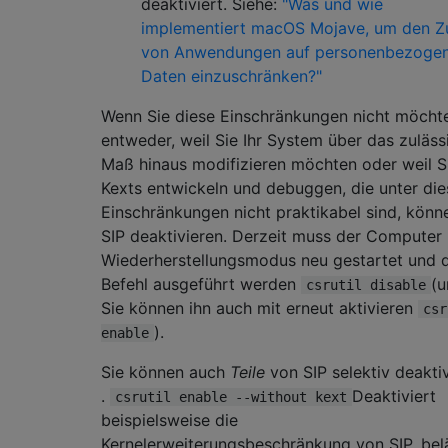
deaktiviert. Siehe:
"Was und wie
implementiert macOS Mojave, um den Zu
von Anwendungen auf personenbezoge
Daten einzuschränken?"
Wenn Sie diese Einschränkungen nicht möcht
entweder, weil Sie Ihr System über das zuläss
Maß hinaus modifizieren möchten oder weil S
Kexts entwickeln und debuggen, die unter di
Einschränkungen nicht praktikabel sind, könn
SIP deaktivieren. Derzeit muss der Computer
Wiederherstellungsmodus neu gestartet und 
Befehl ausgeführt werden
(u
csrutil disable
Sie können ihn auch mit erneut aktivieren
csr
).
enable
Sie können auch
Teile
von SIP selektiv deakti
.
Deaktiviert
csrutil enable --without kext
beispielsweise die
Kernelerweiterungsbeschränkung von SIP, bel