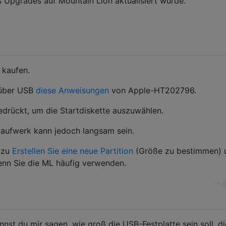
 Upgrades auf Mountain Lion aktualisiert wurde.
 kaufen.
d über USB
diese Anweisungen
von Apple-HT202796.
edrückt, um die Startdiskette auszuwählen.
aufwerk kann jedoch langsam sein.
t zu
Erstellen Sie eine neue Partition
(Größe zu bestimmen) 
wenn Sie die ML häufig verwenden.
—
nst du mir sagen, wie groß die USB-Festplatte sein soll, di