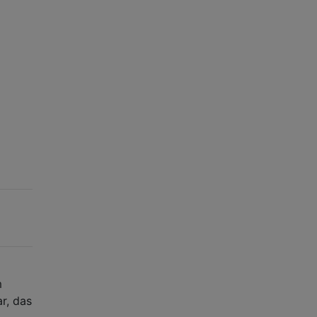
m
r, das