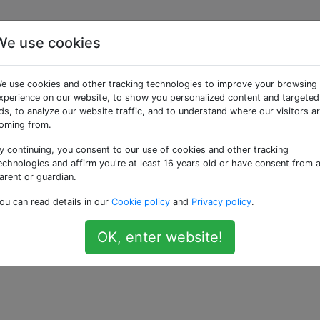
We use cookies
ie Mountain Lion auf ei
e use cookies and other tracking technologies to improve your browsing
d starten von USB
xperience on our website, to show you personalized content and targeted
ds, to analyze our website traffic, and to understand where our visitors a
oming from.
y continuing, you consent to our use of cookies and other tracking
nde 2011, das ich kürzlich von Mountain Lion auf Yosemite
echnologies and affirm you're at least 16 years old or have consent from 
ge ich eine Anwendung, die nur auf Mountain Lion funktioni
arent or guardian.
t wiederherstellen, da ich kein Backup hatte. Ist es nun mö
ou can read details in our
Cookie policy
and
Privacy policy
.
fwerk zu installieren, von dem aus ich auch boote, ohne
k AIR Samsung-SSD-Laufwerk (dem einzigen Laufwerk im
OK, enter website!
 Yosemite installiert ist und ausgeführt wird?