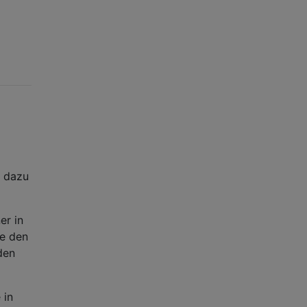
t dazu
er in
ie den
den
 in