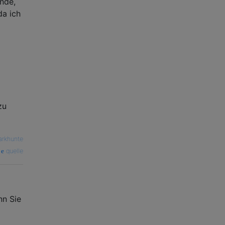
nde,
da ich
zu
rkhunte
quelle
nn Sie