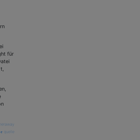
rn
ei
ht für
atei
t,
en,
e
on
theraway
quelle