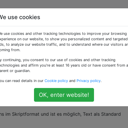
We use cookies
felskripten als Skripte
e use cookies and other tracking technologies to improve your browsing
ext
xperience on our website, to show you personalized content and targeted
ds, to analyze our website traffic, and to understand where our visitors a
oming from.
y continuing, you consent to our use of cookies and other tracking
ipt Editor speichern, wird standardmäßig das Skriptdateifo
echnologies and affirm you're at least 16 years old or have consent from 
t binär und kann von Spotlight nicht indiziert werden. Wen
arent or guardian.
 im Code verwendeten Wort suchen möchte, kann ich dies ni
ou can read details in our
Cookie policy
and
Privacy policy
.
iert ist.
OK, enter website!
speichern, aber ich muss daran denken, jedes Mal die
ns im Skriptformat und ist es möglich, Text als Standard