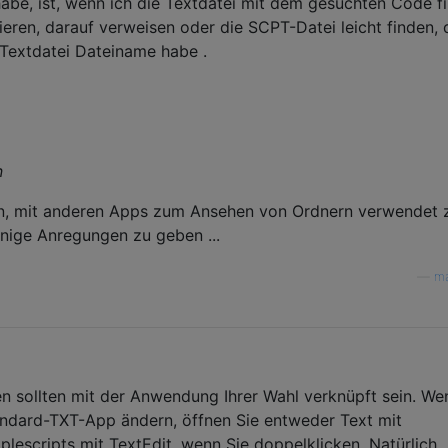
be, ist, wenn ich die Textdatei mit dem gesuchten Code fi
eren, darauf verweisen oder die SCPT-Datei leicht finden, 
 Textdatei Dateiname habe .
n
sein, mit anderen Apps zum Ansehen von Ordnern verwendet 
inige Anregungen zu geben ...
—
ma
n sollten mit der Anwendung Ihrer Wahl verknüpft sein. We
tandard-TXT-App ändern, öffnen Sie entweder Text mit
plescripts mit TextEdit, wenn Sie doppelklicken. Natürlich