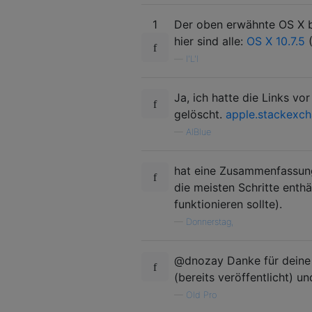
1
Der oben erwähnte OS X ba
hier sind alle:
OS X 10.7.5
(
—
l'L'l
Ja, ich hatte die Links vo
gelöscht.
apple.stackexc
—
AlBlue
hat eine Zusammenfassung
die meisten Schritte enthä
funktionieren sollte).
—
Donnerstag,
@dnozay Danke für deine M
(bereits veröffentlicht) un
—
Old Pro