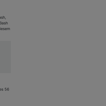
ash,
 Bash
diesem
es 56