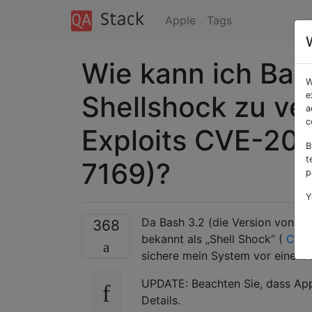
Apple
Tags
Wie kann ich Bas
W
Shellshock zu ve
e
a
c
Exploits CVE-20
B
t
7169)?
p
Y
Da Bash 3.2 (die Version von OS X
368
bekannt als „Shell Shock“ (
CVE-
sichere mein System vor einem o
UPDATE: Beachten Sie, dass Apple
Details.