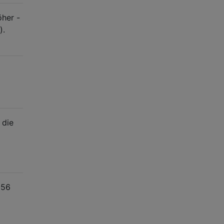
öher -
).
die
 56