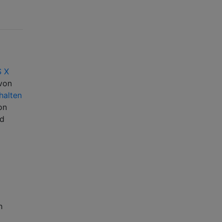
 X
 von
halten
on
ad
h