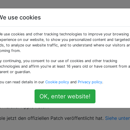
We use cookies
h neu kompilieren, um
e use cookies and other tracking technologies to improve your browsing
rmeiden (die Remote-
xperience on our website, to show you personalized content and targeted
ds, to analyze our website traffic, and to understand where our visitors a
oming from.
14-6271 und CVE-2014-
y continuing, you consent to our use of cookies and other tracking
echnologies and affirm you're at least 16 years old or have consent from 
arent or guardian.
ou can read details in our
Cookie policy
and
Privacy policy
.
 ausgeliefert) ist anfällig für die
Remote - Ausführung Exp
OK, enter website!
2014-6271
und
CVE-2014-7169
) wie umbauen ich Bash un
ffizieller Apple Patch?
 jetzt den offiziellen Patch veröffentlicht hat.
Siehe unte