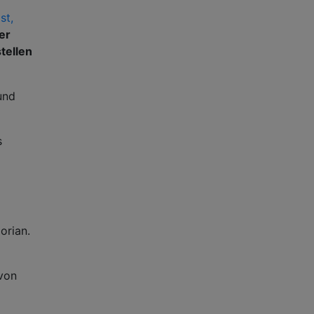
st,
er
tellen
und
s
orian.
 von