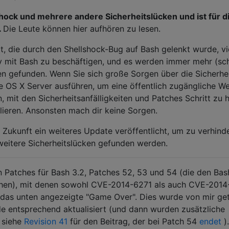
hock und mehrere andere Sicherheitslücken und ist für d
.
Die Leute können hier aufhören zu lesen.
 die durch den Shellshock-Bug auf Bash gelenkt wurde, vi
siv mit Bash zu beschäftigen, und es werden immer mehr (s
n gefunden. Wenn Sie sich große Sorgen über die Sicherhe
 OS X Server ausführen, um eine öffentlich zugängliche We
, mit den Sicherheitsanfälligkeiten und Patches Schritt zu h
lieren. Ansonsten mach dir keine Sorgen.
 Zukunft ein weiteres Update veröffentlicht, um zu verhind
weitere Sicherheitslücken gefunden werden.
on Patches für Bash 3.2, Patches 52, 53 und 54 (die den Bas
chen), mit denen sowohl CVE-2014-6271 als auch CVE-2014
as unten angezeigte "Game Over". Dies wurde von mir get
e entsprechend aktualisiert (und dann wurden zusätzliche
 siehe
Revision 41
für den Beitrag, der bei Patch 54
endet
).