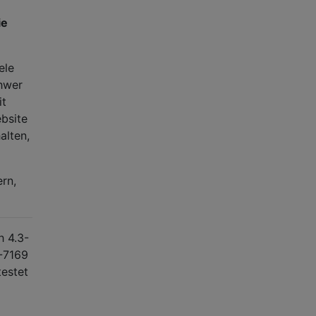
ie
ele
chwer
it
bsite
alten,
ern,
h 4.3-
-7169
estet