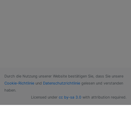
Durch die Nutzung unserer Website bestätigen Sie, dass Sie unsere
Cookie-Richtlinie
und
Datenschutzrichtlinie
gelesen und verstanden
haben.
Licensed under
cc by-sa 3.0
with attribution required.