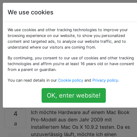
Apple
Tags
Account
We use cookies
Diagnose oder
We use cookies and other tracking technologies to improve your
browsing experience on our website, to show you personalized
content and targeted ads, to analyze our website traffic, and to
Hardwaretest auf
understand where our visitors are coming from.
einem Macbook Pro
By continuing, you consent to our use of cookies and other tracking
technologies and affirm you're at least 16 years old or have consent
from a parent or guardian.
Mitte 2009 mit
You can read details in our
Cookie policy
and
Privacy policy
.
MacOS 10.9.2
OK, enter website!
Ich möchte Hardware auf einem Mac Book
4
Pro-Modell aus dem Jahr 2009 mit
installiertem Mac Os X 10.9.2 testen. Da es
unzuverlässig läuft, möchte ich einen