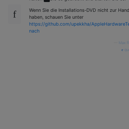
Wenn Sie die Installations-DVD nicht zur Han
haben, schauen Sie unter
https://github.com/upekkha/AppleHardwareT
nach
—
Max R
que