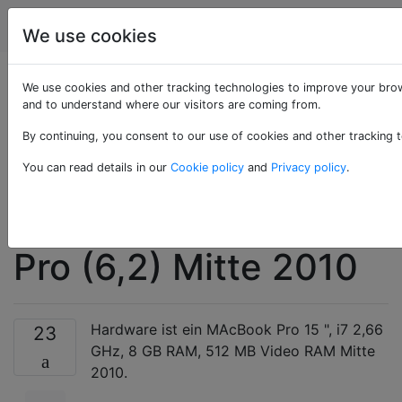
Apple
Tags
Account
We use cookies
Konstante GPU-
We use cookies and other tracking technologies to improve your brow
and to understand where our visitors are coming from.
Probleme im Kernel
By continuing, you consent to our use of cookies and other tracking t
(GPUPanic.cpp: 127)
You can read details in our
Cookie policy
and
Privacy policy
.
auf dem MacBook
Pro (6,2) Mitte 2010
Hardware ist ein MAcBook Pro 15 ", i7 2,66
23
GHz, 8 GB RAM, 512 MB Video RAM Mitte
2010.