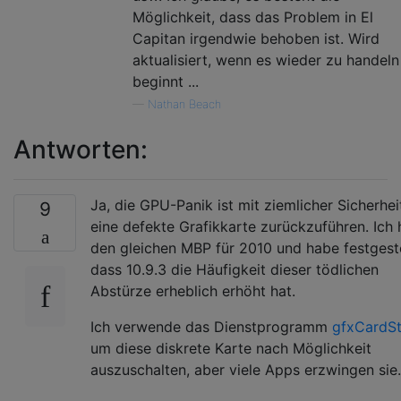
com.apple.driver.AppleMCCSControl   1.1.12

Möglichkeit, dass das Problem in El
com.apple.driver.AppleIntelHDGraphics   8.2
Capitan irgendwie behoben ist. Wird
com.apple.driver.AppleIntelHDGraphicsFB 8.2
aktualisiert, wenn es wieder zu handeln
com.apple.iokit.BroadcomBluetoothHostContro
beginnt ...
com.apple.driver.AppleSMCPDRC   1.0.0

—
Nathan Beach
com.apple.driver.AppleLPC   1.7.0

com.apple.driver.SMCMotionSensor    3.0.4d1
Antworten:
com.apple.driver.AppleUSBTCButtons  240.2

com.apple.driver.AppleIRController  325.7

com.apple.driver.AppleUSBTCKeyboard 240.2

com.apple.AppleFSCompression.AppleFSCompres
Ja, die GPU-Panik ist mit ziemlicher Sicherhei
9
com.apple.AppleFSCompression.AppleFSCompres
eine defekte Grafikkarte zurückzuführen. Ich
com.apple.BootCache 35

den gleichen MBP für 2010 und habe festgeste
com.apple.driver.AppleUSBCardReader 3.4.1

dass 10.9.3 die Häufigkeit dieser tödlichen
com.apple.iokit.SCSITaskUserClient  3.6.6

Abstürze erheblich erhöht hat.
com.apple.driver.XsanFilter 404

com.apple.iokit.IOAHCIBlockStorage  2.5.1

Ich verwende das Dienstprogramm
gfxCardSt
com.apple.driver.AppleUSBHub    666.4.0

um diese diskrete Karte nach Möglichkeit
com.apple.driver.AirPort.Brcm4331   700.20.
auszuschalten, aber viele Apps erzwingen sie.
com.apple.iokit.AppleBCM5701Ethernet    3.8
com.apple.driver.AppleFWOHCI    5.0.2
