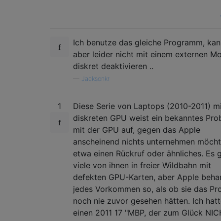
com.apple.driver.AppleAHCIPort  3.0.0

com.apple.driver.AppleUSBEHCI   660.4.0

com.apple.driver.AppleSmartBatteryManager  
com.apple.driver.AppleACPIButtons   2.0

Ich benutze das gleiche Programm, kan
com.apple.driver.AppleRTC   2.0

aber leider nicht mit einem externen Mo
com.apple.driver.AppleHPET  1.8

diskret deaktivieren ..
com.apple.driver.AppleSMBIOS    2.1

com.apple.driver.AppleACPIEC    2.0

—
Jacksonkr
com.apple.driver.AppleAPIC  1.7

com.apple.driver.AppleIntelCPUPowerManageme
1
Diese Serie von Laptops (2010-2011) mi
com.apple.nke.applicationfirewall   153

diskreten GPU weist ein bekanntes Pro
com.apple.security.quarantine   3

com.apple.driver.AppleIntelCPUPowerManageme
mit der GPU auf, gegen das Apple
com.apple.driver.IOBluetoothHIDDriver   4.2
anscheinend nichts unternehmen möcht
com.apple.driver.AppleMultitouchDriver  245
etwa einen Rückruf oder ähnliches. Es g
com.apple.AppleGraphicsDeviceControl    3.5
viele von ihnen in freier Wildbahn mit
com.apple.iokit.IOSerialFamily  10.0.7

defekten GPU-Karten, aber Apple beha
com.apple.kext.triggers 1.0

jedes Vorkommen so, als ob sie das Pr
com.apple.iokit.IOSurface   91.1

noch nie zuvor gesehen hätten. Ich hat
com.apple.iokit.IOBluetoothFamily   4.2.4f1
com.apple.driver.DspFuncLib 2.6.1f2

einen 2011 17 "MBP, der zum Glück NI