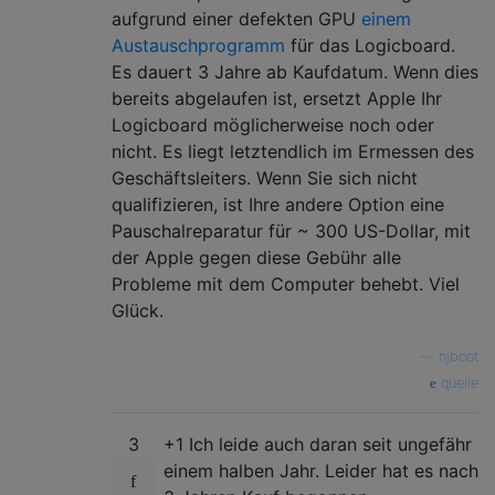
com.apple.iokit.IOSMBusFamily   1.1

aufgrund einer defekten GPU
einem
com.apple.security.sandbox  278.11

Austauschprogramm
für das Logicboard.
com.apple.kext.AppleMatch   1.0.0d1

Es dauert 3 Jahre ab Kaufdatum. Wenn dies
com.apple.security.TMSafetyNet  7

bereits abgelaufen ist, ersetzt Apple Ihr
com.apple.driver.AppleKeyStore  2

Logicboard möglicherweise noch oder
com.apple.driver.DiskImages 371.1

nicht. Es liegt letztendlich im Ermessen des
com.apple.iokit.IOStorageFamily 1.9

com.apple.iokit.IOReportFamily  23

Geschäftsleiters. Wenn Sie sich nicht
com.apple.driver.AppleFDEKeyStore   28.30

qualifizieren, ist Ihre andere Option eine
com.apple.driver.AppleACPIPlatform  2.0

Pauschalreparatur für ~ 300 US-Dollar, mit
com.apple.iokit.IOPCIFamily 2.9

der Apple gegen diese Gebühr alle
com.apple.iokit.IOACPIFamily    1.4

Probleme mit dem Computer behebt. Viel
com.apple.kec.corecrypto    1.0

Glück.
—
njboot
quelle
3
+1 Ich leide auch daran seit ungefähr
einem halben Jahr. Leider hat es nach