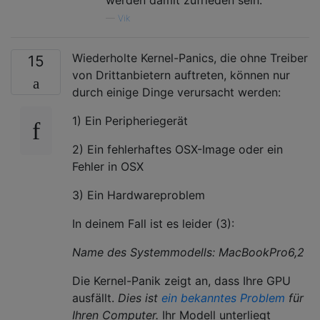
com.apple.iokit.IOSCSIBlockCommandsDevice  
—
Vik
com.apple.iokit.IOUSBMassStorageClass   3.6
com.apple.driver.AppleUSBMergeNub   650.4.0
Wiederholte Kernel-Panics, die ohne Treiber
com.apple.driver.AppleUSBComposite  656.4.1
15
com.apple.iokit.IOSCSIMultimediaCommandsDev
von Drittanbietern auftreten, können nur
com.apple.iokit.IOBDStorageFamily   1.7

durch einige Dinge verursacht werden:
com.apple.iokit.IODVDStorageFamily  1.7.1

com.apple.iokit.IOCDStorageFamily   1.7.1

1) Ein Peripheriegerät
com.apple.iokit.IOAHCISerialATAPI   2.6.1

com.apple.iokit.IOSCSIArchitectureModelFami
2) Ein fehlerhaftes OSX-Image oder ein
com.apple.iokit.IOUSBUserClient 660.4.2

Fehler in OSX
com.apple.iokit.IO80211Family   630.35

com.apple.iokit.IOEthernetAVBController 1.0
3) Ein Hardwareproblem
com.apple.driver.mDNSOffloadUserClient  1.0
com.apple.iokit.IONetworkingFamily  3.2

In deinem Fall ist es leider (3):
com.apple.iokit.IOFireWireFamily    4.5.5

Name des Systemmodells: MacBookPro6,2
com.apple.iokit.IOAHCIFamily    2.6.5

com.apple.iokit.IOUSBFamily 677.4.0

Die Kernel-Panik zeigt an, dass Ihre GPU
com.apple.driver.AppleEFINVRAM  2.0

ausfällt.
com.apple.driver.AppleEFIRuntime    2.0

Dies ist
ein bekanntes Problem
für
com.apple.iokit.IOHIDFamily 2.0.0

Ihren Computer.
Ihr Modell unterliegt