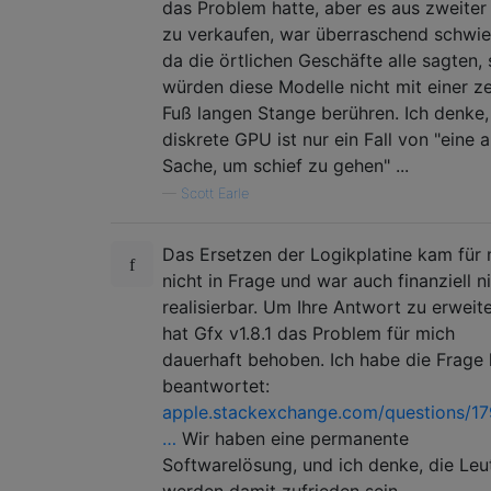
com.apple.vecLib.kext   1.0.0

das Problem hatte, aber es aus zweite
com.apple.iokit.IOAudioFamily   1.9.7fc2

zu verkaufen, war überraschend schwie
com.apple.kext.OSvKernDSPLib    1.14

da die örtlichen Geschäfte alle sagten, 
com.apple.driver.AppleGraphicsControl   3.5
würden diese Modelle nicht mit einer z
com.apple.driver.IOPlatformPluginLegacy 1.0
Fuß langen Stange berühren. Ich denke,
com.apple.driver.AppleSMBusPCI  1.0.12d1

diskrete GPU ist nur ein Fall von "eine 
com.apple.driver.AppleBacklightExpert   1.0
com.apple.iokit.IOFireWireIP    2.2.6

Sache, um schief zu gehen" ...
com.apple.driver.AppleSMBusController   1.0
—
Scott Earle
com.apple.nvidia.classic.NVDANV50HalTesla  
com.apple.nvidia.classic.NVDAResmanTesla   
Das Ersetzen der Logikplatine kam für
com.apple.iokit.IONDRVSupport   2.4.1

com.apple.iokit.IOBluetoothHostControllerUS
nicht in Frage und war auch finanziell n
com.apple.driver.AppleHDAController 2.6.1f2
realisierbar. Um Ihre Antwort zu erweite
com.apple.iokit.IOGraphicsFamily    2.4.1

hat Gfx v1.8.1 das Problem für mich
com.apple.iokit.IOHDAFamily 2.6.1f2

dauerhaft behoben. Ich habe die Frage 
com.apple.driver.IOPlatformPluginFamily 5.7
beantwortet:
com.apple.driver.AppleSMC   3.1.8

apple.stackexchange.com/questions/1
com.apple.iokit.IOFireWireSerialBusProtocol
…
Wir haben eine permanente
com.apple.iokit.IOFireWireSBP2  4.2.6

com.apple.driver.AppleUSBMultitouch 240.9

Softwarelösung, und ich denke, die Leu
com.apple.iokit.IOUSBHIDDriver  660.4.0

werden damit zufrieden sein.