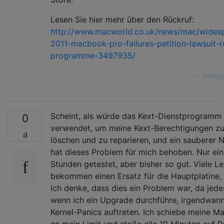
Lesen Sie hier mehr über den Rückruf:
http://www.macworld.co.uk/news/mac/wides
2011-macbook-pro-failures-petition-lawsuit-r
programme-3497935/
—
Kermit
Scheint, als würde das Kext-Dienstprogramm
0
verwendet, um meine Kext-Berechtigungen z
löschen und zu reparieren, und ein sauberer 
hat dieses Problem für mich behoben. Nur ein
Stunden getestet, aber bisher so gut. Viele L
bekommen einen Ersatz für die Hauptplatine,
ich denke, dass dies ein Problem war, da jede
wenn ich ein Upgrade durchführe, irgendwan
Kernel-Panics auftreten. Ich schiebe meine M
an mein Limit und stoße alle 10 Minuten auf P