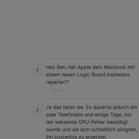
            dependency: com.apple.iokit.IOG
            dependency: com.apple.nvidia.cl
         com.apple.driver.AppleMuxControl(3
            dependency: com.apple.driver.Ap
            dependency: com.apple.iokit.IOA
            dependency: com.apple.iokit.IOP
            dependency: com.apple.iokit.IOG
            dependency: com.apple.driver.Ap
BSD process name corresponding to current t
Hey Ben, hat Apple dein Macbook mit
einem neuen Logic Board kostenlos
Mac OS version:

13D65

repariert?
—
bMalum
Kernel version:

Darwin Kernel Version 13.2.0: Thu Apr 17 23
Ja das taten sie. Es dauerte jedoch ein
Kernel UUID: ADD73AE6-88B0-32FB-A8BB-4F7C8B
Kernel slide:     0x0000000008a00000

paar Telefonate und einige Tage, bis
Kernel text base: 0xffffff8008c00000

der bekannte GPU-Fehler bestätigt
System model name: MacBookPro6,2 (Mac-F2258
wurde und sie sich schließlich einigten,
ihn kostenlos zu ersetzen.