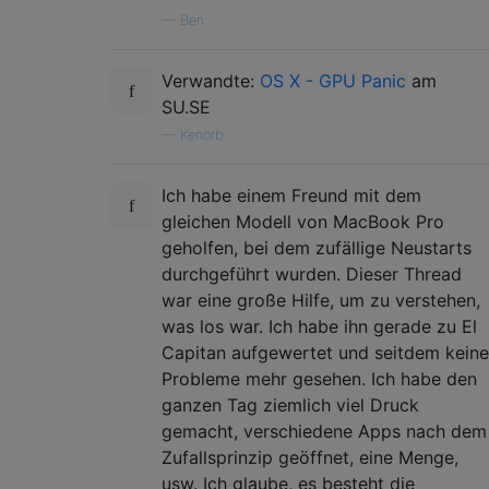
System uptime in nanoseconds: 4401259546857
—
Ben
last loaded kext at 3670375376124: com.appl
last unloaded kext at 3786700867221: com.ap
loaded kexts:

Verwandte:
OS X - GPU Panic
am
at.obdev.nke.LittleSnitch   4092

SU.SE
com.apple.driver.AppleHWSensor  1.9.5d0

—
Kenorb
com.apple.driver.AppleBluetoothMultitouch  
com.apple.driver.AudioAUUC  1.60

com.apple.driver.AGPM   100.14.15

Ich habe einem Freund mit dem
com.apple.iokit.IOBluetoothSerialManager   
gleichen Modell von MacBook Pro
com.apple.filesystems.autofs    3.0

geholfen, bei dem zufällige Neustarts
com.apple.driver.AppleMikeyHIDDriver    124
durchgeführt wurden. Dieser Thread
com.apple.driver.AppleMikeyDriver   2.6.1f2
war eine große Hilfe, um zu verstehen,
com.apple.iokit.IOUserEthernet  1.0.0d1

com.apple.Dont_Steal_Mac_OS_X   7.0.0

was los war. Ich habe ihn gerade zu El
com.apple.driver.AppleHWAccess  1

Capitan aufgewertet und seitdem keine
com.apple.driver.AppleHDA   2.6.1f2

Probleme mehr gesehen. Ich habe den
com.apple.driver.AppleSMCLMU    2.0.4d1

ganzen Tag ziemlich viel Druck
com.apple.driver.AppleMuxControl    3.5.26

gemacht, verschiedene Apps nach dem
com.apple.driver.ACPI_SMC_PlatformPlugin   
Zufallsprinzip geöffnet, eine Menge,
com.apple.GeForceTesla  8.2.4

usw. Ich glaube, es besteht die
com.apple.driver.AppleUpstreamUserClient   