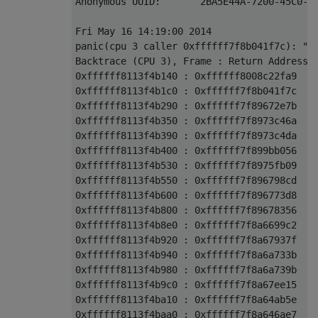
Anonymous UUID:       2BA5E44A-7200-45C0-F9
Fri May 16 14:19:00 2014

panic(cpu 3 caller 0xffffff7f8b041f7c): "G
Backtrace (CPU 3), Frame : Return Address

0xffffff8113f4b140 : 0xffffff8008c22fa9 

0xffffff8113f4b1c0 : 0xffffff7f8b041f7c 

0xffffff8113f4b290 : 0xffffff7f89672e7b 

0xffffff8113f4b350 : 0xffffff7f8973c46a 

0xffffff8113f4b390 : 0xffffff7f8973c4da 

0xffffff8113f4b400 : 0xffffff7f899bb056 

0xffffff8113f4b530 : 0xffffff7f8975fb09 

0xffffff8113f4b550 : 0xffffff7f896798cd 

0xffffff8113f4b600 : 0xffffff7f896773d8 

0xffffff8113f4b800 : 0xffffff7f89678356 

0xffffff8113f4b8e0 : 0xffffff7f8a6699c2 

0xffffff8113f4b920 : 0xffffff7f8a67937f 

0xffffff8113f4b940 : 0xffffff7f8a6a733b 

0xffffff8113f4b980 : 0xffffff7f8a6a739b 

0xffffff8113f4b9c0 : 0xffffff7f8a67ee15 

0xffffff8113f4ba10 : 0xffffff7f8a64ab5e 

0xffffff8113f4baa0 : 0xffffff7f8a646ae7 
