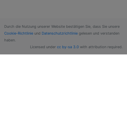
Durch die Nutzung unserer Website bestätigen Sie, dass Sie unsere
Cookie-Richtlinie
und
Datenschutzrichtlinie
gelesen und verstanden
haben.
Licensed under
cc by-sa 3.0
with attribution required.