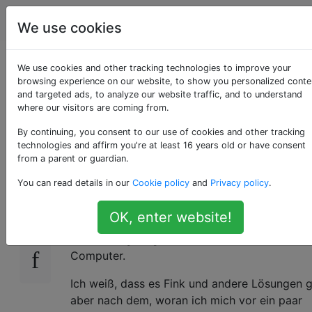
Apple
Tags
Account
We use cookies
Gibt es eine
We use cookies and other tracking technologies to improve your
browsing experience on our website, to show you personalized conte
and targeted ads, to analyze our website traffic, and to understand
Alternative zu
where our visitors are coming from.
MacPorts?
By continuing, you consent to our use of cookies and other tracking
technologies and affirm you're at least 16 years old or have consent
from a parent or guardian.
You can read details in our
Cookie policy
and
Privacy policy
.
MacPorts wurde wirklich zum Schmerz, weil 
15
die Pakete auf Ihrem Computer kompiliert, wi
OK, enter website!
das berüchtigte Gentoo, und ich möchte etw
mit einem geringeren Platzbedarf auf Ihrem
Computer.
Ich weiß, dass es Fink und andere Lösungen g
aber nach dem, woran ich mich vor ein paar