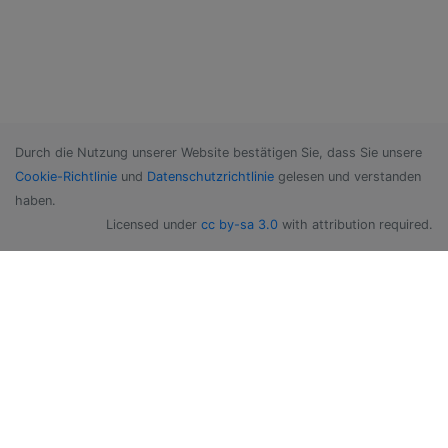
Durch die Nutzung unserer Website bestätigen Sie, dass Sie unsere
Cookie-Richtlinie
und
Datenschutzrichtlinie
gelesen und verstanden
haben.
Licensed under
cc by-sa 3.0
with attribution required.