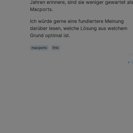
Jahren erinnere, sind sie weniger gewartet al
Macports.
Ich würde gerne eine fundiertere Meinung
darüber lesen, welche Lösung aus welchem ​​
Grund optimal ist.
macports
fink
—
q