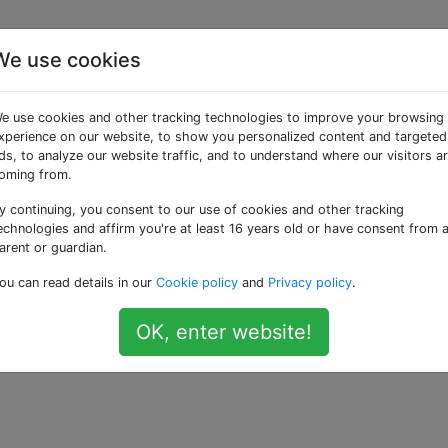
We use cookies
 über die Befehlszeile a
e use cookies and other tracking technologies to improve your browsing
xperience on our website, to show you personalized content and targeted
ds, to analyze our website traffic, and to understand where our visitors a
rbeit und habe vergessen, es auszuschalten! Weiß jemand, wi
oming from.
en kann? Ich habe SSH-Zugang, aber das ist es. D'oh.
y continuing, you consent to our use of cookies and other tracking
echnologies and affirm you're at least 16 years old or have consent from 
arent or guardian.
ou can read details in our
Cookie policy
and
Privacy policy
.
OK, enter website!