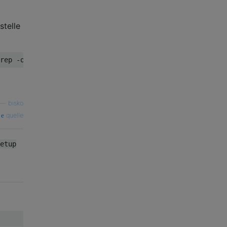
stelle
—
bisko
quelle
etup