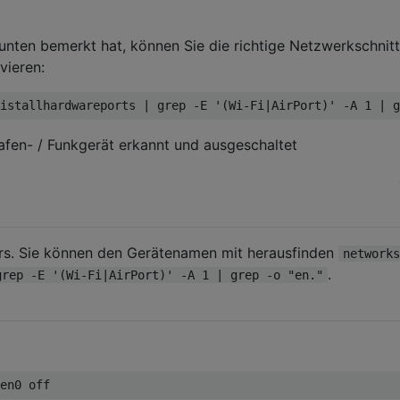
ten bemerkt hat, können Sie die richtige Netzwerkschnitt
vieren:
afen- / Funkgerät erkannt und ausgeschaltet
rs. Sie können den Gerätenamen mit herausfinden
networks
.
grep -E '(Wi-Fi|AirPort)' -A 1 | grep -o "en."