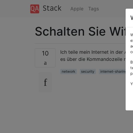
Apple
Tags
Schalten Sie Wifi
W
e
a
Ich teile mein Internet in der A
10
c
es über die Kommandozeile mach
B
t
network
security
internet-sharing
p
Y