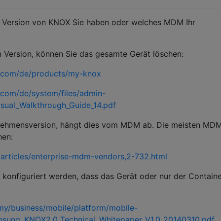
e Version von KNOX Sie haben oder welches MDM Ihr
n Version, können Sie das gesamte Gerät löschen:
.com/de/products/my-knox
com/de/system/files/admin-
ual_Walkthrough_Guide_14.pdf
nehmensversion, hängt dies vom MDM ab. Die meisten MD
hen:
articles/enterprise-mdm-vendors,2-732.html
nfiguriert werden, dass das Gerät oder nur der Containe
y/business/mobile/platform/mobile-
sung_KNOX2.0_Technical_Whitepaper_V1.0_20140310.pdf