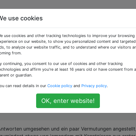
We use cookies
Exchange Activesync im
e use cookies and other tracking technologies to improve your browsing
mein Gerät noch lösche
xperience on our website, to show you personalized content and targeted
ds, to analyze our website traffic, and to understand where our visitors a
oming from.
y continuing, you consent to our use of cookies and other tracking
-Mail-Konto (das Microsoft Exchange Activesync verwendet
echnologies and affirm you're at least 16 years old or have consent from 
GT-I9505 mit 4.4.2) unter dem Knox-Container (Version 2.
arent or guardian.
ator versucht, mein Gerät per Fernzugriff zu löschen, wird 
ou can read details in our
Cookie policy
and
Privacy policy
.
OK, enter website!
 Antworten umgesehen und ein paar Vermutungen angestellt
 zumindest etwas von jemandem mit Kenntnissen aus erste