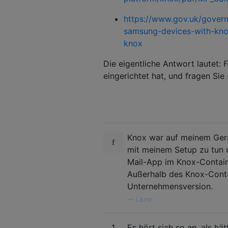
https://www.gov.uk/govern
samsung-devices-with-kno
knox
Die eigentliche Antwort lautet: 
eingerichtet hat, und fragen Sie 
Knox war auf meinem Gerät
mit meinem Setup zu tun u
Mail-App im Knox-Contain
Außerhalb des Knox-Contai
Unternehmensversion.
—
Lazer
1
Es hört sich so an, als hä