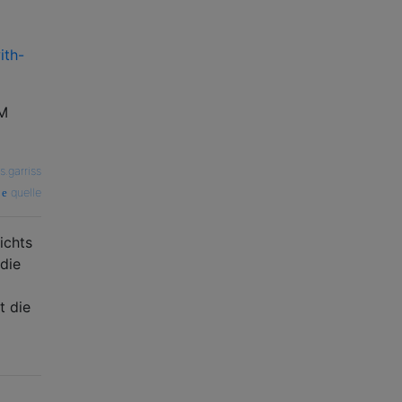
ith-
DM
s.garriss
quelle
ichts
die
t die