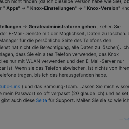
auch nicht finden (da ich dieselbe Version habe wie Sie), o
r "
Apps"
-> "
Knox-Einstellungen"
-> "
Knox-Version"
Kno
tellungen
->
Geräteadministratoren gehen
, sehen Sie
er E-Mail-Dienste mit der Möglichkeit, Daten zu löschen. 
Manager für die persönliche Seite des Telefons den
nst hat nicht die Berechtigung, alle Daten zu löschen). Ich
hlagen, dass Sie ein altes Telefon verwenden, das Knox
d es nur mit WLAN verwenden und den E-Mail-Server nur
ist. Wenn sie das Telefon abwischen, ist nichts von Ihre
elefone tragen, bis ich das herausgefunden habe.
tube-Link
) und das Samsung-Team. Lassen Sie mich wisse
abe mein Passwort so oft verpasst (20 glaube ich) und es set
 gibt auch diese
Seite
für Support. Mailen Sie sie so wie ich
—
we