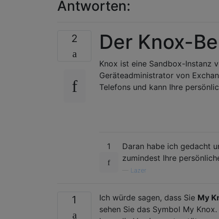
Antworten:
Der Knox-Beh
2
Knox ist eine Sandbox-Instanz vo
Geräteadministrator von Exchang
Telefons und kann Ihre persönli
1
Daran habe ich gedacht un
zumindest Ihre persönlich
—
Lazer
Ich würde sagen, dass Sie
My K
1
sehen Sie das Symbol My Knox. D