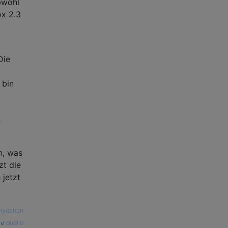
bwohl
x 2.3
Die
 bin
n
n, was
zt die
 jetzt
iyuahan
quelle