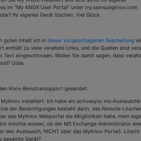
n es im "My KNOX User Portal" unter my.samsungknox.com
darf Ihr eigenes Gerät löschen. Viel Glück.
n guten Inhalt ich in
dieser vorgeschlagenen Bearbeitung
wi
t enthält zu viele veraltete Links, und die Quellen sind vers
m Text eingeschlossen. Wollen Sie damit sagen, dass veralt
sind? Güte.
n den Knox-Benutzersupport gesendet:
 MyKnox installiert. Ich habe ein activesync ms-Austausch
 Eine der Berechtigungen besteht darin, das Remote-Lösche
über das MyKnox-Webportal die Möglichkeit habe, mein eig
. Ich möchte wissen, ob der MS Exchange-Administrator ein
r den Austausch, NICHT über das MyKnox-Portal). Löscht 
s gesamte Gerät?