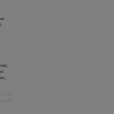
ber
t.
nde,
en
en,
—
Laser
quelle