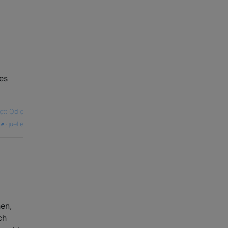
es
ott Odle
quelle
en,
ch