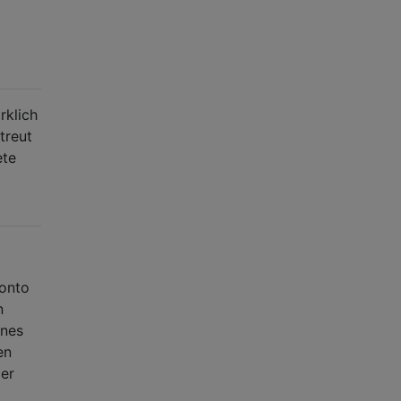
rklich
treut
ete
konto
n
enes
en
er