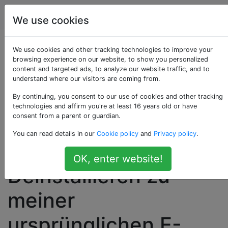
Android
Tags
Account
We use cookies
Wenn ich einen
We use cookies and other tracking technologies to improve your
browsing experience on our website, to show you personalized
content and targeted ads, to analyze our website traffic, and to
neuen E-Mail-Client
understand where our visitors are coming from.
wie K9-mail
By continuing, you consent to our use of cookies and other tracking
technologies and affirm you're at least 16 years old or have
consent from a parent or guardian.
ausprobiere, kann ich
You can read details in our
Cookie policy
and
Privacy policy
.
dann einfach durch
OK, enter website!
Deinstallieren zu
meiner
ursprünglichen E-