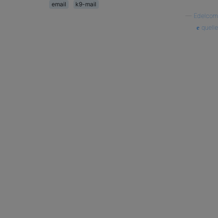
email
k9-mail
—
Edelcom
quelle